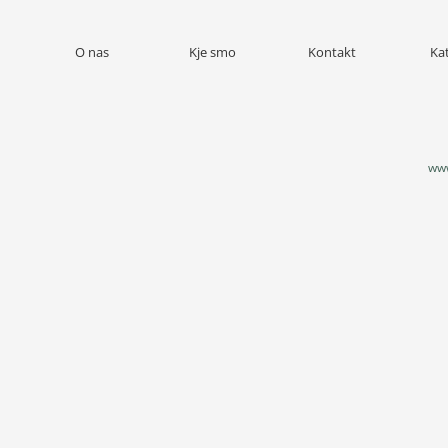
O nas
Kje smo
Kontakt
Ka
www