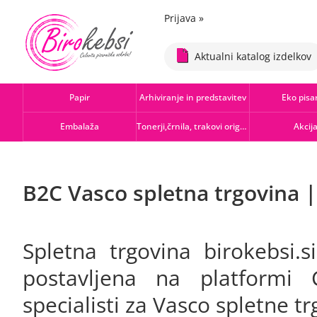
Prijava
»
Aktualni katalog izdelkov
Papir
Arhiviranje in predstavitev
Eko pisa
Embalaža
Tonerji,črnila, trakovi orig.-rec.
Akcij
B2C Vasco spletna trgovina 
Spletna trgovina birokebsi.s
postavljena na platformi 
specialisti za Vasco spletne tr