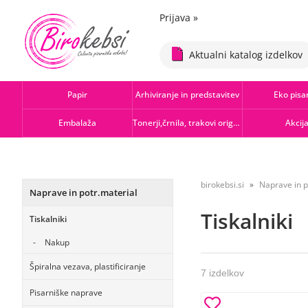
Prijava
»
Aktualni katalog izdelkov
Papir
Arhiviranje in predstavitev
Eko pisa
Embalaža
Tonerji,črnila, trakovi orig.-rec.
Akcij
birokebsi.si
Naprave in p
Naprave in potr.material
Tiskalniki
Tiskalniki
Nakup
Špiralna vezava, plastificiranje
7 izdelkov
Pisarniške naprave