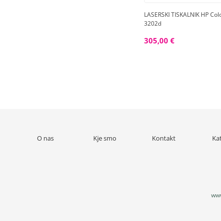
LASERSKI TISKALNIK HP Colo
3202d
305,00 €
O nas
Kje smo
Kontakt
Ka
www