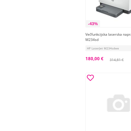
-43%
Večfunkcijska laserska nap
M234sd
HP LaserJet M234sdwe
180,00 €
314,81 €