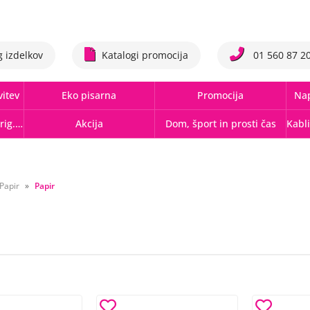
g izdelkov
Katalogi promocija
01 560 87 2
vitev
Eko pisarna
Promocija
Nap
Tonerji,črnila, trakovi orig.-rec.
Akcija
Dom, šport in prosti čas
Papir
Papir