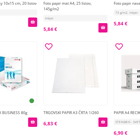
sy 10x15 cm, 20 listov
Foto papir mat A4, 25 listov,
Foto papir nava
145g/m2
73 g/m2, Inkjet
Inkjet
5,84 €
5,84 €
X BUSINESS 80g
TRGOVSKI PAPIR A3 ČRTA 1/260
PAPIR A4 RECI
STEINBEIS - SVE
6,83 €
6,90 €