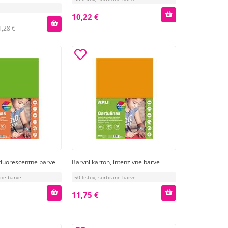
10,22 €
1,28 €
 fluorescentne barve
Barvni karton, intenzivne barve
rane barve
50 listov, sortirane barve
11,75 €