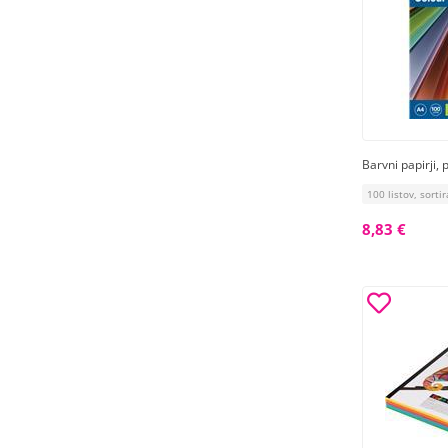
Barvni papirji,
100 listov, sorti
8,83 €