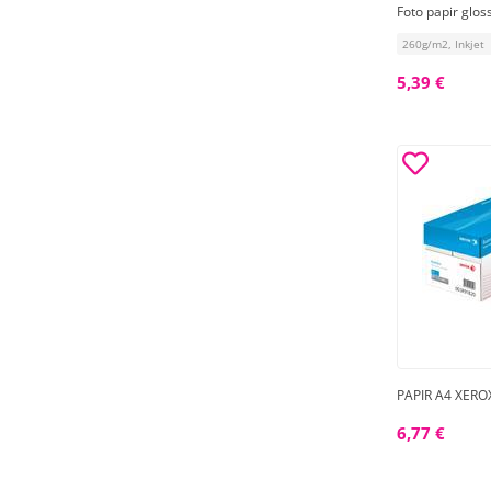
Foto papir glos
260g/m2, Inkjet
5,39 €
PAPIR A4 XERO
6,77 €