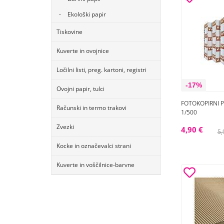
Ekološki papir
Tiskovine
Kuverte in ovojnice
Ločilni listi, preg. kartoni, registri
-17%
Ovojni papir, tulci
FOTOKOPIRNI P
Računski in termo trakovi
1/500
Zvezki
4,90 €
5,
Kocke in označevalci strani
Kuverte in voščilnice-barvne