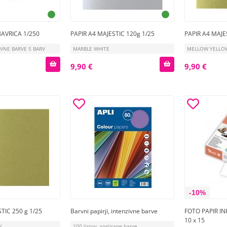
MAVRICA 1/250
PAPIR A4 MAJESTIC 120g 1/25
PAPIR A4 MAJE
VNE BARVE 5 BARV
MARBLE WHITE
MELLOW YELLO
9,90 €
9,90 €
-10%
TIC 250 g 1/25
Barvni papirji, intenzivne barve
FOTO PAPIR IN
10 x 15
W
100 listov, sortirane barve