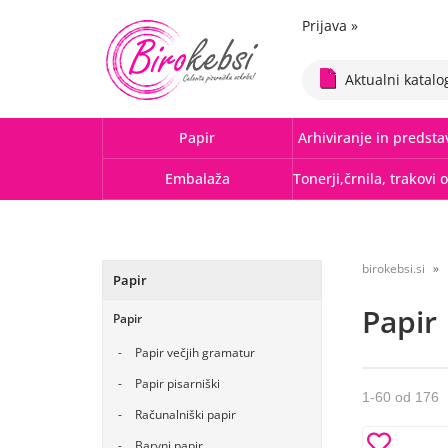
Prijava
»
Aktualni katalo
Papir
Arhiviranje in predsta
Embalaža
birokebsi.si
Papir
Papir
Papir
Papir večjih gramatur
Papir pisarniški
1
-
60
od
176
Računalniški papir
Barvni papir