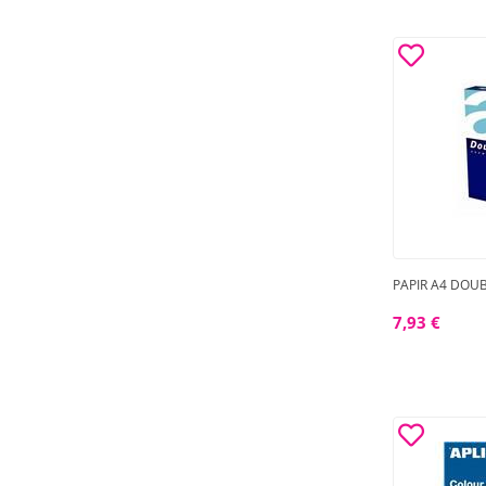
PAPIR A4 DOU
7,93 €