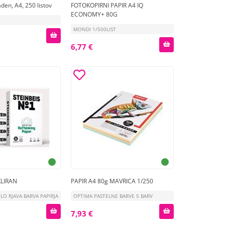
den, A4, 250 listov
FOTOKOPIRNI PAPIR A4 IQ
ECONOMY+ 80G
MONDI 1/500LIST
6,77 €
KLIRAN
PAPIR A4 80g MAVRICA 1/250
TLO RJAVA BARVA PAPIRJA
OPTIMA PASTELNE BARVE 5 BARV
7,93 €