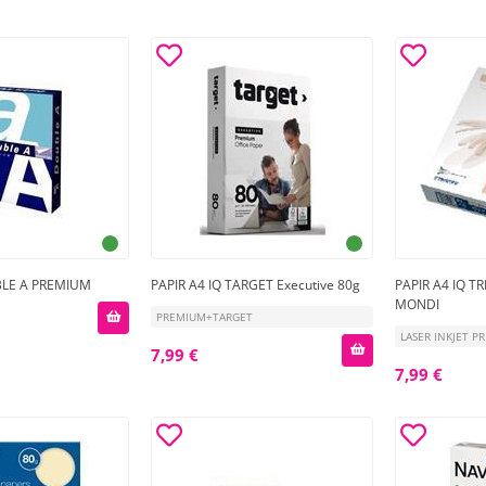
BLE A PREMIUM
PAPIR A4 IQ TARGET Executive 80g
PAPIR A4 IQ T
MONDI
PREMIUM+TARGET
LASER INKJET P
7,99 €
7,99 €