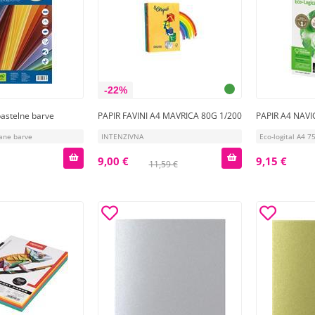
-22%
 pastelne barve
PAPIR FAVINI A4 MAVRICA 80G 1/200
PAPIR A4 NAVI
rane barve
INTENZIVNA
Eco-logital A4 7
9,00 €
9,15 €
11,59 €