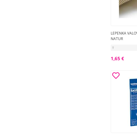
LEPENKA VALOV
NATUR
T
1,65 €