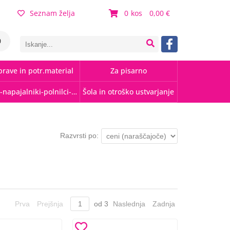
Seznam želja
0
0,00
0
rave in potr.material
Za pisarno
Kabli-napajalniki-polnilci-hubi
Šola in otroško ustvarjanje
Razvrsti po:
Prva
Prejšnja
od
3
Naslednja
Zadnja