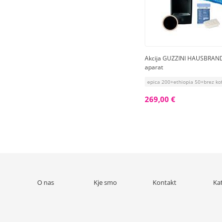
Akcija GUZZINI HAUSBRAND
aparat
epica 200+ethiopia 50+brez ko
269,00 €
O nas
Kje smo
Kontakt
Ka