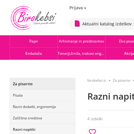
Prijava
»
Aktualni katalog izdelkov
Papir
Arhiviranje in predstavitev
Eko pisa
Embalaža
Tonerji,črnila, trakovi orig.-rec.
Akcij
birokebsi.si
Za pisarno
Za pisarno
Razni napi
Pisala
Razni dodatki, ergonomija
Zaščitna sredstva
4 izdelki
Razni napitki