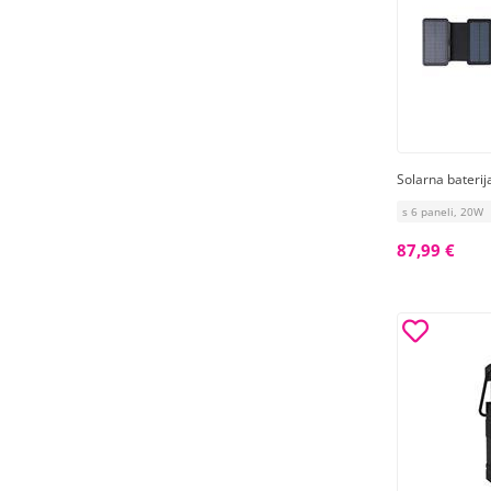
Solarna bateri
s 6 paneli, 20W
87,99 €