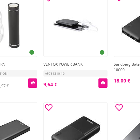
ČRN
VENTOX POWER BANK
Sandberg Bate
10000
OTION
AP781310-10
18,00 €
9,64 €
,97 €