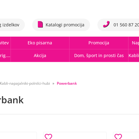
g izdelkov
Katalogi promocija
01 560 87 2
vitev
Eko pisarna
Promocija
Nap
Tonerji,črnila, trakovi orig.-rec.
Akcija
Dom, šport in prosti čas
Kabli-napajalniki-polnilci-hubi
Powerbank
rbank