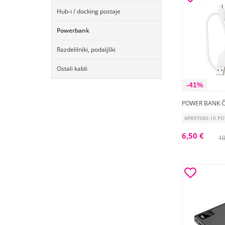
Hub-i / docking postaje
Powerbank
Razdelilniki, podaljški
Ostali kabli
-41%
POWER BANK 
AP897080-10 P
6,50 €
10