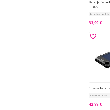
Baterija Power
10.000
brezžično polnj
33,99 €
Solarna bateri
Outdoor, 20W
42,99 €