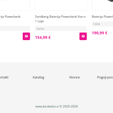
erija Powerbank
Sandberg Baterija Powerbank Vse-v-
Baterija Power
1 Lapt
130W
laptop
190,99 €
154,99 €
ntakt
Katalog
Novice
Pogoji pos
www.birokebsi.si © 2020-2026