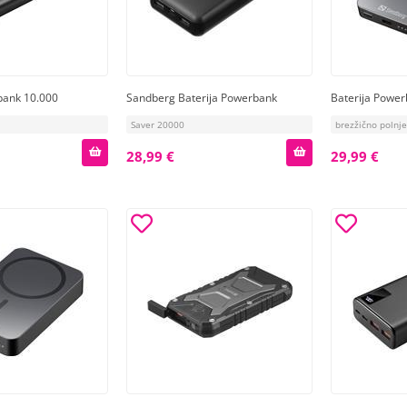
bank 10.000
Sandberg Baterija Powerbank
Baterija Power
Saver 20000
brezžično polnj
28,99 €
29,99 €