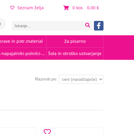
Seznam želja
0
0,00
0
rave in potr.material
Za pisarno
Kabli-napajalniki-polnilci-hubi
Šola in otroško ustvarjanje
Razvrsti po: