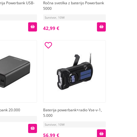
rija Powerbank USB-
Ročna svetilka z baterijo Powerbank
5000
Survivor, 10W
42,99 €
bank 20.000
Baterija powerbank+radio Vse-v-1,
5.000
Survivor, 10W
56,99 €