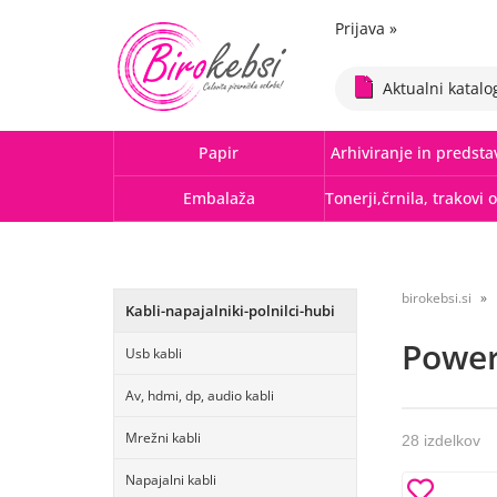
Prijava
»
Aktualni katalo
Papir
Arhiviranje in predsta
Embalaža
birokebsi.si
Kabli-napajalniki-polnilci-hubi
Powe
Usb kabli
Av, hdmi, dp, audio kabli
Mrežni kabli
28 izdelkov
Napajalni kabli