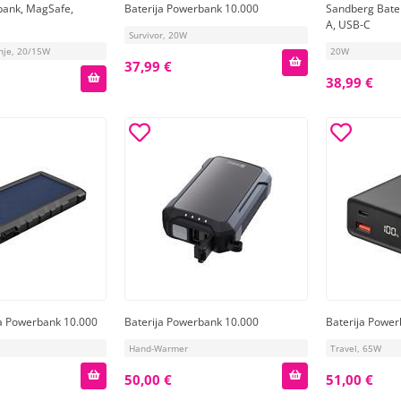
bank, MagSafe,
Baterija Powerbank 10.000
Sandberg Bate
A, USB-C
Survivor, 20W
enje, 20/15W
20W
37,99 €
38,99 €
ja Powerbank 10.000
Baterija Powerbank 10.000
Baterija Power
Hand-Warmer
Travel, 65W
50,00 €
51,00 €