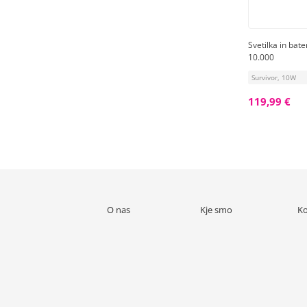
Svetilka in bat
10.000
Survivor, 10W
119,99 €
O nas
Kje smo
Ko