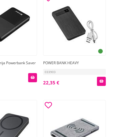
rija Powerbank Saver
POWER BANK HEAVY
033903
22,35 €