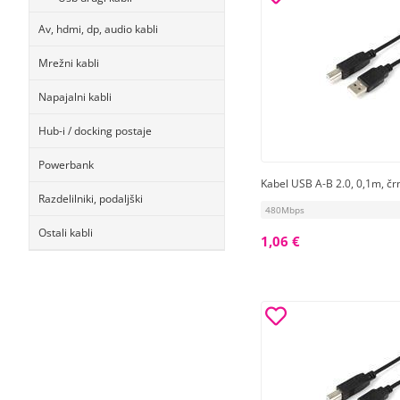
Av, hdmi, dp, audio kabli
Mrežni kabli
Napajalni kabli
Hub-i / docking postaje
Powerbank
Kabel USB A-B 2.0, 0,1m, čr
Razdelilniki, podaljški
480Mbps
Ostali kabli
1,06 €