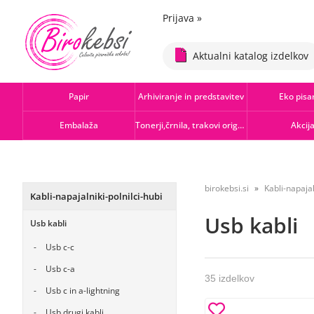
Prijava
»
Aktualni katalog izdelkov
Papir
Arhiviranje in predstavitev
Eko pisa
Embalaža
Tonerji,črnila, trakovi orig.-rec.
Akcij
birokebsi.si
Kabli-napajal
Kabli-napajalniki-polnilci-hubi
Usb kabli
Usb kabli
Usb c-c
Usb c-a
35 izdelkov
Usb c in a-lightning
Usb drugi kabli