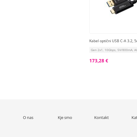
Kabel optični USB C-A 3.2, 5
Gen 2x1, 10Gbps, 5V/800mA, 
173,28 €
O nas
Kje smo
Kontakt
Ka