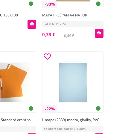
-33%
VC 130X130
MAPA PREŠPAN A4 NATUR
FALKEN 31 x 24
0,33 €
0,49 €
-22%
 Standard oranžna
L mapa (2339) modra, gladka, PVC
do odprodaje zaloge 0,15mm,