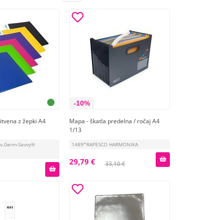
-10%
tvena z žepki A4
Mapa - škatla predelna / ročaj A4
1/13
ov,Germ-Savvy®
1489*RAPESCO HARMONIKA
29,79 €
33,10 €