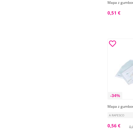
Mapa z gumbom
0,51 €
-34%
Mapa z gumbom
A RAPESCO
0,56 €
0,