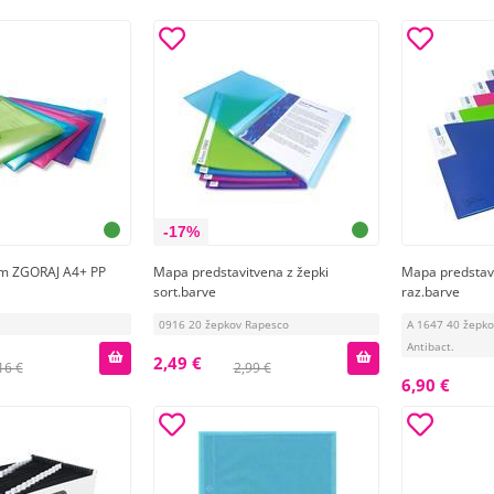
-17%
m ZGORAJ A4+ PP
Mapa predstavitvena z žepki
Mapa predstavi
sort.barve
raz.barve
0916 20 žepkov Rapesco
A 1647 40 žepk
Antibact.
2,49 €
16 €
2,99 €
6,90 €