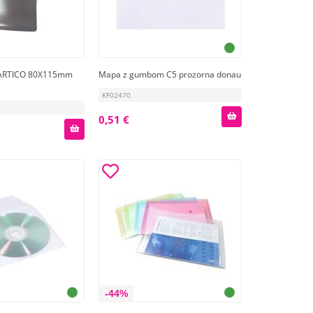
KARTICO 80X115mm
Mapa z gumbom C5 prozorna donau
KF02470
0,51 €
-44%