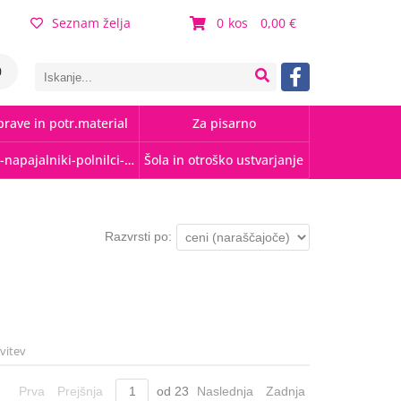
Seznam želja
0
0,00
0
rave in potr.material
Za pisarno
Kabli-napajalniki-polnilci-hubi
Šola in otroško ustvarjanje
Razvrsti po:
avitev
Prva
Prejšnja
od
23
Naslednja
Zadnja