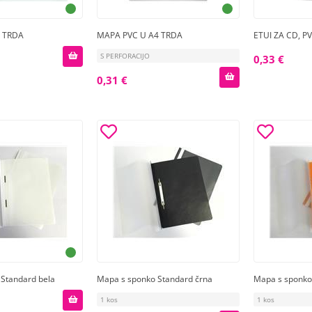
4 TRDA
MAPA PVC U A4 TRDA
ETUI ZA CD, P
S PERFORACIJO
0,33 €
0,31 €
Standard bela
Mapa s sponko Standard črna
Mapa s sponko
1 kos
1 kos