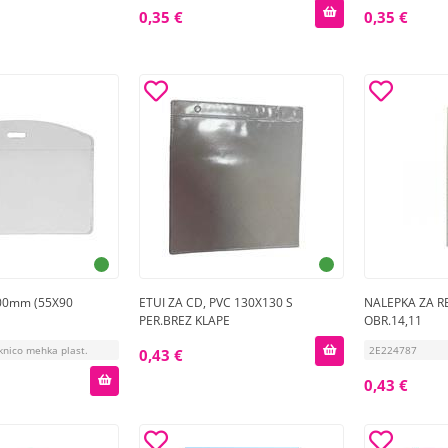
0,35 €
0,35 €
100mm (55X90
ETUI ZA CD, PVC 130X130 S
NALEPKA ZA R
PER.BREZ KLAPE
OBR.14,11
knico mehka plast.
2E224787
0,43 €
0,43 €