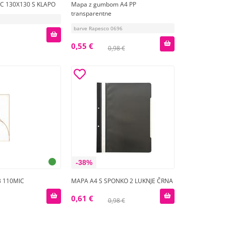
VC 130X130 S KLAPO
Mapa z gumbom A4 PP
transparentne
barve Rapesco 0696
0,55 €
0,98 €
-38%
3 110MIC
MAPA A4 S SPONKO 2 LUKNJE ČRNA
0,61 €
0,98 €