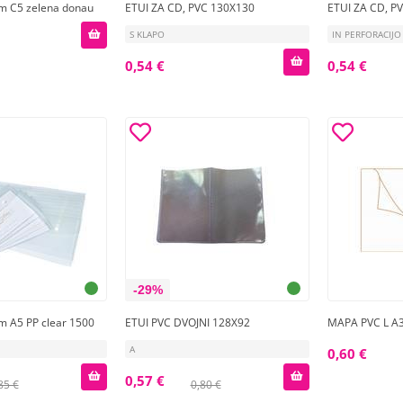
 C5 zelena donau
ETUI ZA CD, PVC 130X130
ETUI ZA CD, P
S KLAPO
IN PERFORACIJO
0,54 €
0,54 €
-29%
 A5 PP clear 1500
ETUI PVC DVOJNI 128X92
MAPA PVC L A
A
0,60 €
0,57 €
85 €
0,80 €