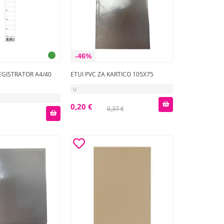
-46%
EGISTRATOR A4/40
ETUI PVC ZA KARTICO 105X75
U
0,20 €
0,37 €