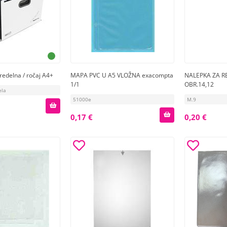
redelna / ročaj A4+
MAPA PVC U A5 VLOŽNA exacompta
NALEPKA ZA R
1/1
OBR.14,12
ela
51000e
M.9
0,17 €
0,20 €