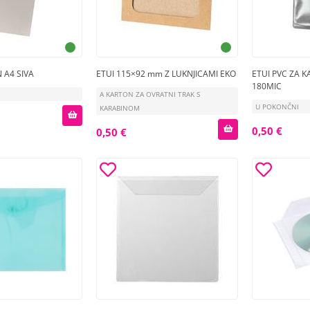
 A4 SIVA
ETUI 115×92 mm Z LUKNJICAMI EKO
ETUI PVC ZA 
180MIC
A KARTON ZA OVRATNI TRAK S
U POKONČNI
KARABINOM
0,50 €
0,50 €