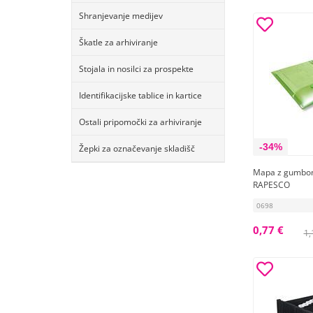
Shranjevanje medijev
Škatle za arhiviranje
Stojala in nosilci za prospekte
Identifikacijske tablice in kartice
Ostali pripomočki za arhiviranje
-34%
Žepki za označevanje skladišč
Mapa z gumbo
RAPESCO
0698
0,77 €
1,