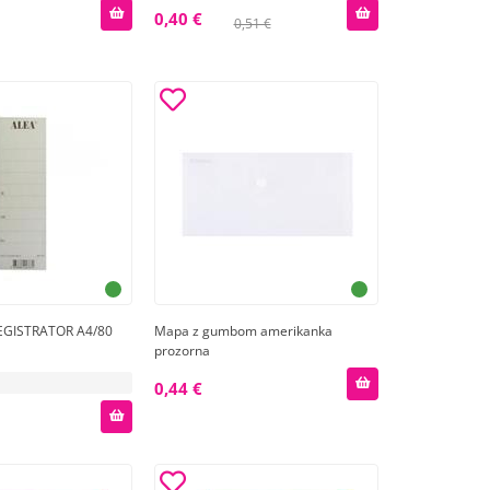
0,40 €
0,51 €
EGISTRATOR A4/80
Mapa z gumbom amerikanka
prozorna
0,44 €