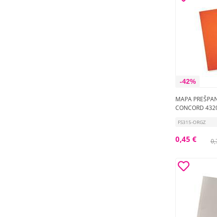
-42%
MAPA PREŠPA
CONCORD 432
FS315-ORGZ
0,45 €
0,