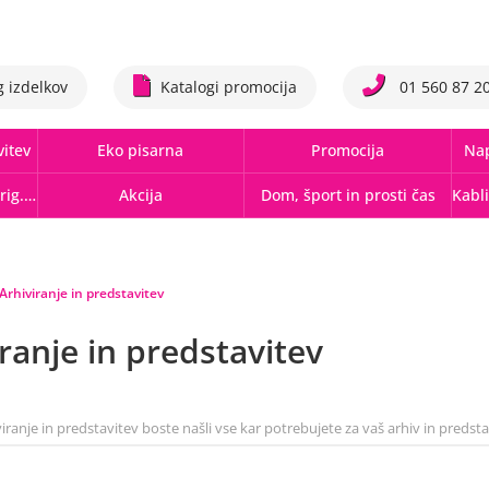
g izdelkov
Katalogi promocija
01 560 87 2
vitev
Eko pisarna
Promocija
Nap
Tonerji,črnila, trakovi orig.-rec.
Akcija
Dom, šport in prosti čas
Arhiviranje in predstavitev
ranje in predstavitev
viranje in predstavitev boste našli vse kar potrebujete za vaš arhiv in predst