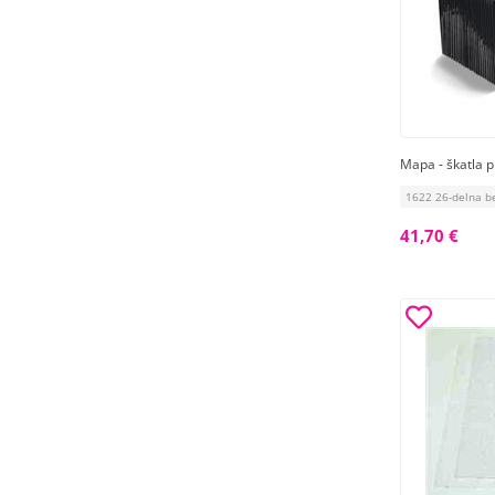
Mapa - škatla p
1622 26-delna b
41,70 €