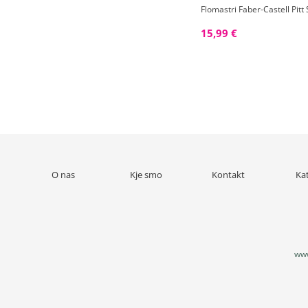
Flomastri Faber-Castell Pit
15,99 €
O nas
Kje smo
Kontakt
Ka
www