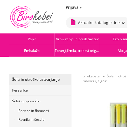
Prijava
»
Aktualni katalog izdelkov
Papir
Arhiviranje in predstavitev
Eko pisa
Embalaža
Tonerji,črnila, trakovi orig.-rec.
Akcij
birokebsi.si
Šola in otroš
Šola in otroško ustvarjanje
markerji, signirji
Peresnice
Šolski pripomočki
Barvice in flomastri
Ravnila in šestila