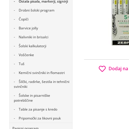
Ostala pisala, markerji, signirji
Drobni šolski program
Čopiči
Barvice jolly
Nalivniki in brisalci
Šolski kalkulatorji
Voščenke
Tuš
Dodaj na
Kemični svinčniki in flomastri
Šilčki, radirke, šestila in tehnični
svinčniki
Šolske in pisarniške
potrebščine
Table za pisanje s kredo
Pripomočki za likovni pouk
Papirni program