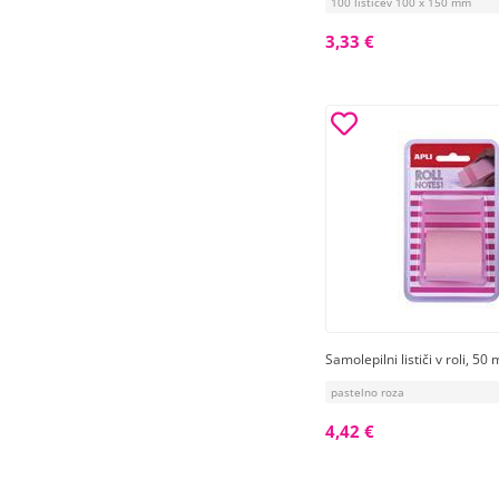
100 lističev 100 x 150 mm
3,33 €
Samolepilni lističi v roli, 5
pastelno roza
4,42 €