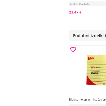
MUCEK D5Z32837
23,47 €
Podobni izdelki i
Blok samolepilnih lističev črt