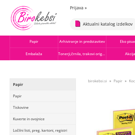
Prijava
»
Aktualni katalog izdelkov
Papir
Arhiviranje in predstavitev
Eko pisa
Embalaža
Tonerji,črnila, trakovi orig.-rec.
Akcij
birokebsi.si
Papir
Koc
Papir
Papir
Tiskovine
Kuverte in ovojnice
Ločilni listi, preg. kartoni, registri