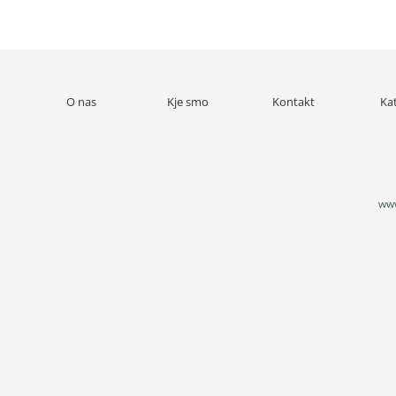
O nas
Kje smo
Kontakt
Ka
www