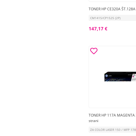
TONER HP CE320A ŠT.128A
CM1415/CP1525 (2P)
147,17 €
TONER HP 117A MAGENTA 
strani
ZA COLOR LASER 150 / MFP 17