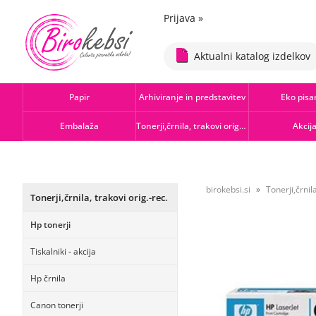
Prijava
»
Aktualni katalog izdelkov
Papir
Arhiviranje in predstavitev
Eko pisa
Embalaža
Tonerji,črnila, trakovi orig.-rec.
Akcij
birokebsi.si
Tonerji,črnila
Tonerji,črnila, trakovi orig.-rec.
Hp tonerji
Tiskalniki - akcija
Hp črnila
Canon tonerji