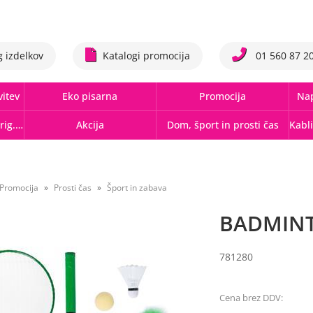
g izdelkov
Katalogi promocija
01 560 87 2
vitev
Eko pisarna
Promocija
Nap
Tonerji,črnila, trakovi orig.-rec.
Akcija
Dom, šport in prosti čas
Promocija
Prosti čas
Šport in zabava
BADMINT
781280
Cena brez DDV: