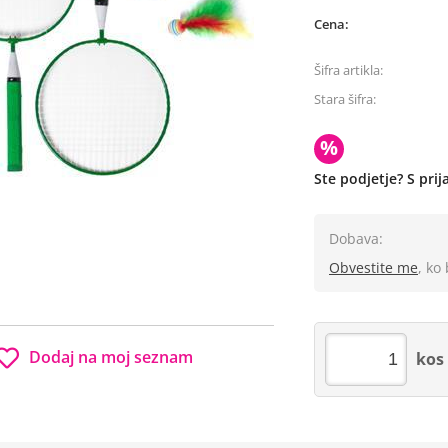
Cena:
Šifra artikla:
Stara šifra:
%
Ste podjetje? S pri
Dobava:
Obvestite me
, ko
Dodaj na moj seznam
kos