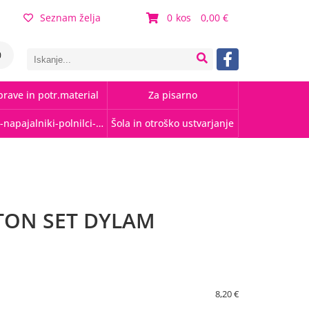
Seznam želja
0
0,00
0
rave in potr.material
Za pisarno
Kabli-napajalniki-polnilci-hubi
Šola in otroško ustvarjanje
ON SET DYLAM
8,20 €