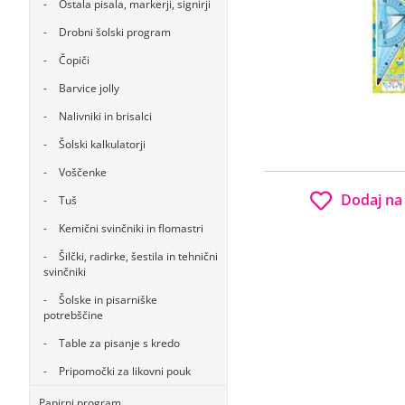
Ostala pisala, markerji, signirji
Drobni šolski program
Čopiči
Barvice jolly
Nalivniki in brisalci
Šolski kalkulatorji
Voščenke
Dodaj na
Tuš
Kemični svinčniki in flomastri
Šilčki, radirke, šestila in tehnični
svinčniki
Šolske in pisarniške
potrebščine
Table za pisanje s kredo
Pripomočki za likovni pouk
Papirni program