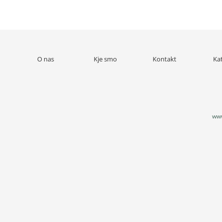
O nas
Kje smo
Kontakt
Ka
www