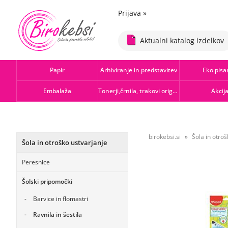
Prijava
»
Aktualni katalog izdelkov
Papir
Arhiviranje in predstavitev
Eko pisa
Embalaža
Tonerji,črnila, trakovi orig.-rec.
Akcij
birokebsi.si
Šola in otroš
Šola in otroško ustvarjanje
Peresnice
Šolski pripomočki
Barvice in flomastri
Ravnila in šestila