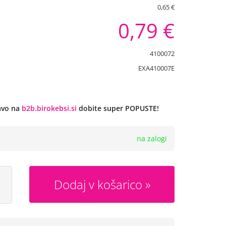
0,65 €
0,79 €
4100072
EXA410007E
javo na
b2b.birokebsi.si
dobite super POPUSTE!
na zalogi
Dodaj v košarico