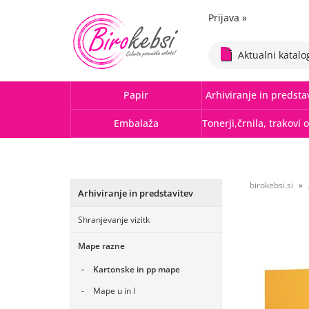
Prijava
»
Aktualni katalo
Papir
Arhiviranje in predsta
Embalaža
birokebsi.si
Arhiviranje in predstavitev
Shranjevanje vizitk
Mape razne
Kartonske in pp mape
Mape u in l