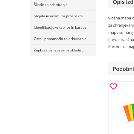
Opis izd
Škatle za arhiviranje
Stojala in nosilci za prospekte
vložna mapa v 
za shranjevanj
Identifikacijske tablice in kartice
mape so narej
Ostali pripomočki za arhiviranje
barva oranžna
Kartonska map
Žepki za označevanje skladišč
Podobni 