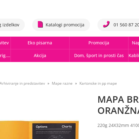
g izdelkov
Katalogi promocija
01 560 87 2
vitev
Eko pisarna
Promocija
Nap
Tonerji,črnila, trakovi orig.-rec.
Akcija
Dom, šport in prosti čas
Arhiviranje in predstavitev
Mape razne
Kartonske in pp mape
MAPA BR
ORANŽN
220g 24X32mm 410