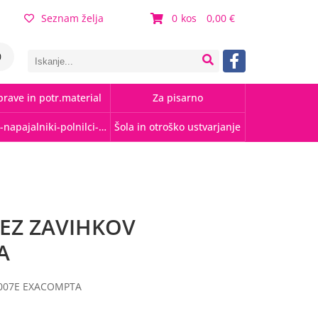
Seznam želja
0
0,00
0
rave in potr.material
Za pisarno
Kabli-napajalniki-polnilci-hubi
Šola in otroško ustvarjanje
EZ ZAVIHKOV
A
007E EXACOMPTA