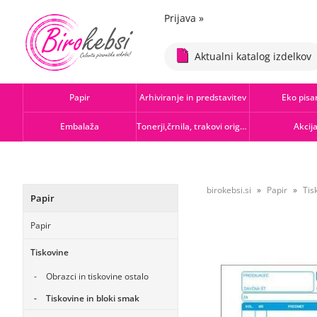
Prijava
»
Aktualni katalog izdelkov
Papir
Arhiviranje in predstavitev
Eko pisa
Embalaža
Tonerji,črnila, trakovi orig.-rec.
Akcij
birokebsi.si
Papir
Tis
Papir
Papir
Tiskovine
Obrazci in tiskovine ostalo
Tiskovine in bloki smak