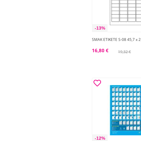
-13%
SMAK ETIKETE S-08 45,7 x 2
16,80 €
19,32 €
-12%