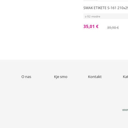
SMAK ETIKETE S-161 210x
s-92 modre
35,01 €
39,90 €
O nas
Kje smo
Kontakt
Ka
www