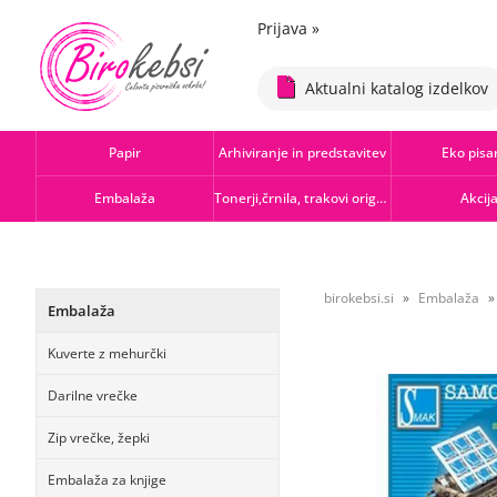
Prijava
»
Aktualni katalog izdelkov
Papir
Arhiviranje in predstavitev
Eko pisa
Embalaža
Tonerji,črnila, trakovi orig.-rec.
Akcij
birokebsi.si
Embalaža
Embalaža
Kuverte z mehurčki
Darilne vrečke
Zip vrečke, žepki
Embalaža za knjige