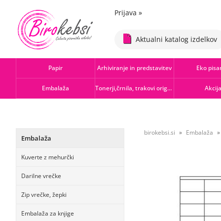
Prijava
»
Aktualni katalog izdelkov
Papir
Arhiviranje in predstavitev
Eko pisa
Embalaža
Tonerji,črnila, trakovi orig.-rec.
Akcij
birokebsi.si
Embalaža
Embalaža
Kuverte z mehurčki
Darilne vrečke
Zip vrečke, žepki
Embalaža za knjige