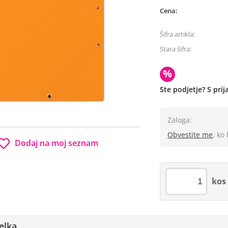
Cena:
Šifra artikla:
Stara šifra:
%
Ste podjetje? S pri
Zaloga:
Obvestite me
, ko
Dodaj na moj seznam
kos
elka