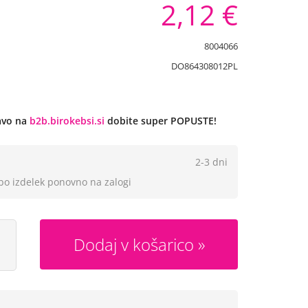
2,12 €
8004066
DO864308012PL
javo na
b2b.birokebsi.si
dobite super POPUSTE!
2-3 dni
 bo izdelek ponovno na zalogi
Dodaj v košarico