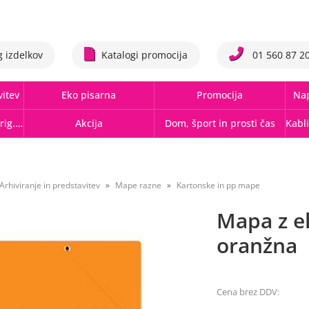
g izdelkov
Katalogi promocija
01 560 87 2
vitev
Eko pisarna
Promocija
Nap
Tonerji,črnila, trakovi orig.-rec.
Akcija
Dom, šport in prosti čas
Arhiviranje in predstavitev
Mape razne
Kartonske in pp mape
Mapa z e
oranžna
Cena brez DDV: