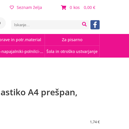
Seznam želja
0
0,00
0
rave in potr.material
Za pisarno
Kabli-napajalniki-polnilci-hubi
Šola in otroško ustvarjanje
lastiko A4 prešpan,
1,74 €