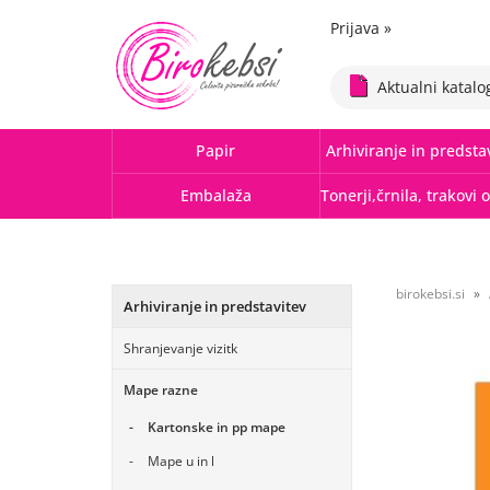
Prijava
»
Aktualni katalo
Papir
Arhiviranje in predsta
Embalaža
birokebsi.si
Arhiviranje in predstavitev
Shranjevanje vizitk
Mape razne
Kartonske in pp mape
Mape u in l