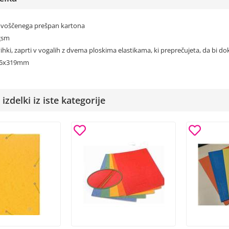
 povoščenega prešpan kartona
0gsm
avihki, zaprti v vogalih z dvema ploskima elastikama, ki preprečujeta, da bi d
235x319mm
izdelki iz iste kategorije