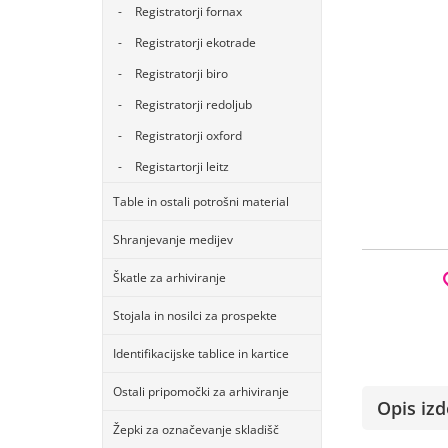
Registratorji fornax
Registratorji ekotrade
Registratorji biro
Registratorji redoljub
Registratorji oxford
Registartorji leitz
Table in ostali potrošni material
Shranjevanje medijev
Škatle za arhiviranje
Stojala in nosilci za prospekte
Identifikacijske tablice in kartice
Ostali pripomočki za arhiviranje
Opis izd
Žepki za označevanje skladišč