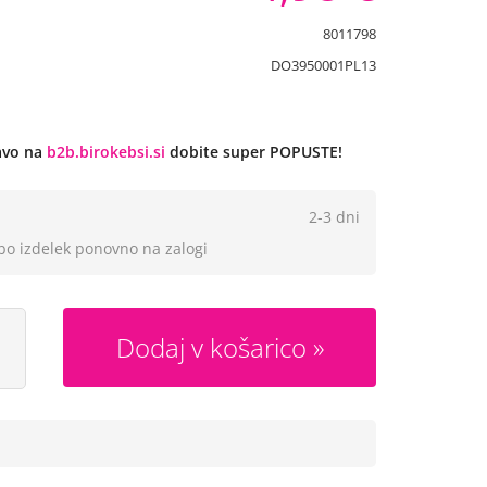
8011798
DO3950001PL13
javo na
b2b.birokebsi.si
dobite super POPUSTE!
2-3 dni
 bo izdelek ponovno na zalogi
Dodaj v košarico