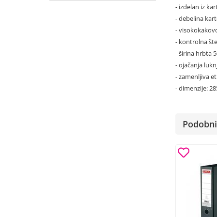
- izdelan iz k
- debelina ka
- visokokakov
- kontrolna š
- širina hrbta
- ojačanja lukn
- zamenljiva e
- dimenzije: 
Podobni 