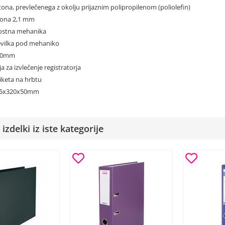
artona, prevlečenega z okolju prijaznim polipropilenom (poliolefin)
rtona 2,1 mm
ostna mehanika
tevilka pod mehaniko
 50mm
ja za izvlečenje registratorja
tiketa na hrbtu
285x320x50mm
izdelki iz iste kategorije