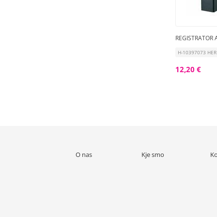
REGISTRATOR A
H-10397073 HERL
12,20 €
O nas
Kje smo
Ko