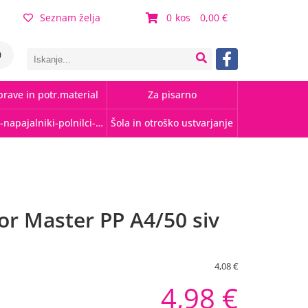
Seznam želja
0
0,00
0
rave in potr.material
Za pisarno
Kabli-napajalniki-polnilci-hubi
Šola in otroško ustvarjanje
or Master PP A4/50 siv
4,08 €
4,98 €