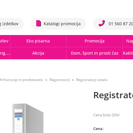
g izdelkov
Katalogi promocija
01 560 87 2
vitev
Eko pisarna
Promocija
Nap
Tonerji,črnila, trakovi orig.-rec.
Akcija
Dom, šport in prosti čas
Arhiviranje in predstavitev
Registratorji
Registratorji ostalo
Registrat
Cena brez DDV:
Cena: