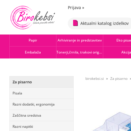
Prijava
»
Aktualni katalog izdelkov
Papir
Arhiviranje in predstavitev
Eko pisa
Embalaža
Tonerji,črnila, trakovi orig.-rec.
Akcij
birokebsi.si
Za pisarno
Za pisarno
Pisala
Razni dodatki, ergonomija
Zaščitna sredstva
Razni napitki