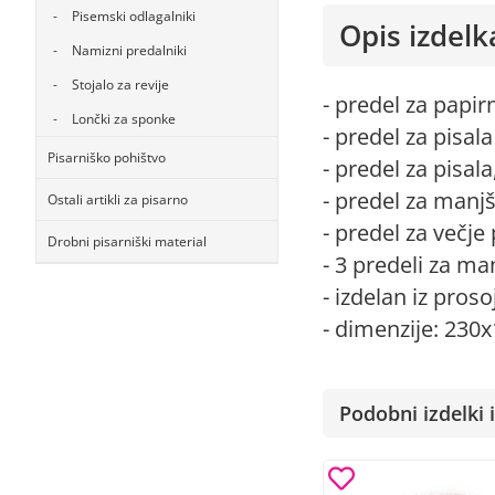
Pisemski odlagalniki
Opis izdelk
Namizni predalniki
Stojalo za revije
- predel za papirn
Lončki za sponke
- predel za pisa
Pisarniško pohištvo
- predel za pisal
- predel za manj
Ostali artikli za pisarno
- predel za večj
Drobni pisarniški material
- 3 predeli za ma
- izdelan iz pros
- dimenzije: 23
Podobni izdelki i