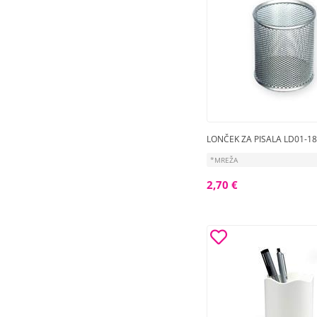
LONČEK ZA PISALA LD01-1
*MREŽA
2,70 €