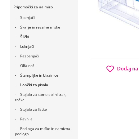
Pripomočki za na mizo
Spenjači
Škarje in rezalne miške
Šilčki
Luknjači
Razpenjači
Olfa noži
Dodaj na
Štampiljke in blazinice
Lončki za pisala
Stojalo za samolepilni trak,
ročke
Stojalo za listke
Ravnila
Podloga za miško in namizna
podloga