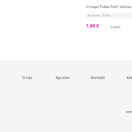
U mapa Pukka Pad ( vložna
A barvne, 25 kos
1,80 €
2,34 €
O nas
Kje smo
Kontakt
Ka
www