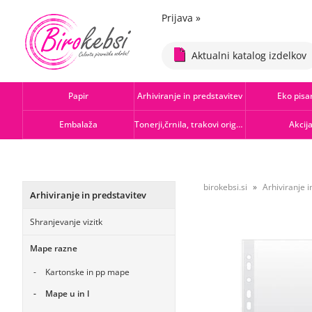
Prijava
»
Aktualni katalog izdelkov
Papir
Arhiviranje in predstavitev
Eko pisa
Embalaža
Tonerji,črnila, trakovi orig.-rec.
Akcij
birokebsi.si
Arhiviranje i
Arhiviranje in predstavitev
Shranjevanje vizitk
Mape razne
Kartonske in pp mape
Mape u in l