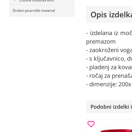
Čistilna sredstva kimi
Drobni pisarniški material
Opis izdelk
- izdelana iz mo
premazom
- zaokroženi voga
- s ključavnico, 
- pladenj za kov
- ročaj za prenaš
- dimenzije: 20
Podobni izdelki i