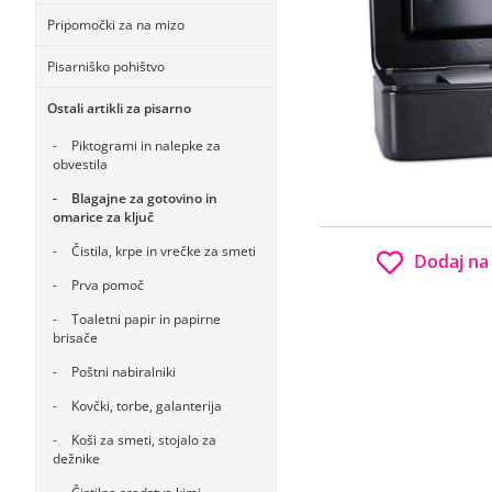
Pripomočki za na mizo
Pisarniško pohištvo
Ostali artikli za pisarno
Piktogrami in nalepke za
obvestila
Blagajne za gotovino in
omarice za ključ
Čistila, krpe in vrečke za smeti
Dodaj na
Prva pomoč
Toaletni papir in papirne
brisače
Poštni nabiralniki
Kovčki, torbe, galanterija
Koši za smeti, stojalo za
dežnike