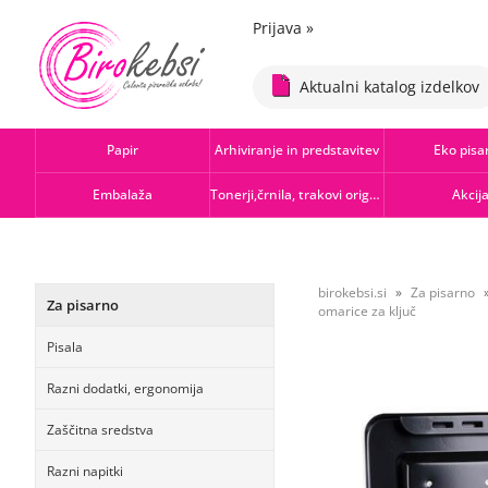
Prijava
»
Aktualni katalog izdelkov
Papir
Arhiviranje in predstavitev
Eko pisa
Embalaža
Tonerji,črnila, trakovi orig.-rec.
Akcij
birokebsi.si
Za pisarno
Za pisarno
omarice za ključ
Pisala
Razni dodatki, ergonomija
Zaščitna sredstva
Razni napitki