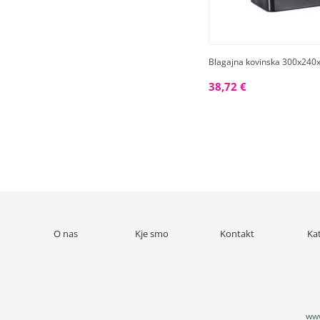
Blagajna kovinska 300x24
38,72 €
O nas
Kje smo
Kontakt
Ka
www