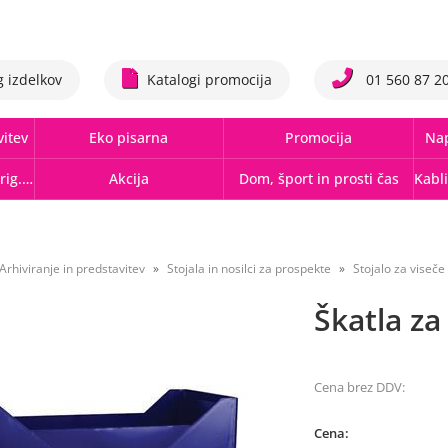
g izdelkov
Katalogi promocija
01 560 87 2
vitev
Eko pisarna
Promocija
Nap
Tonerji,črnila, trakovi orig.-rec.
Akcija
Dom, šport in prosti čas
Arhiviranje in predstavitev
Stojala in nosilci za prospekte
Stojalo za viseč
Škatla z
Cena brez DDV:
Cena: