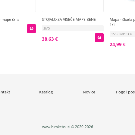
če mape črna
STOJALO ZA VISEČE MAPE BENE
Mapa - škatla 
1/1
SIVO
1552 RAPESCO
38,63 €
24,99 €
ntakt
Katalog
Novice
Pogoji pos
www.birokebsi.si © 2020-2026