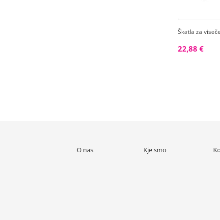
Škatla za vise
22,88 €
O nas
Kje smo
Ko