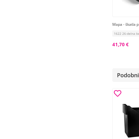
Mapa - škatla p
1622 26-delna b
41,70 €
Podobni 