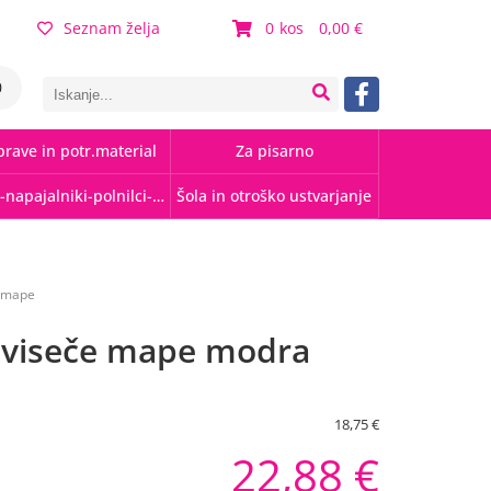
Seznam želja
0
0,00
0
rave in potr.material
Za pisarno
Kabli-napajalniki-polnilci-hubi
Šola in otroško ustvarjanje
e mape
a viseče mape modra
18,75 €
22,88 €