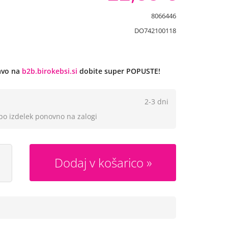
8066446
DO742100118
javo na
b2b.birokebsi.si
dobite super POPUSTE!
2-3 dni
 bo izdelek ponovno na zalogi
Dodaj v košarico