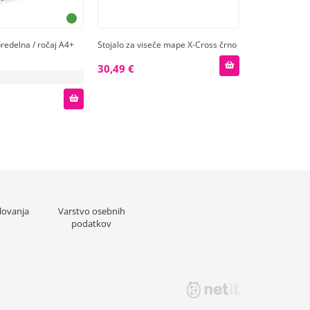
predelna / ročaj A4+
Stojalo za viseče mape X-Cross črno
30,49 €
lovanja
Varstvo osebnih
podatkov