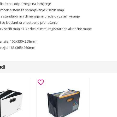
polistirena, odpornega na lomljenje
priročen sistem za shranjevanje visečih map
 s standardnimi dimenzijami predalov za arhiviranje
vi so izdelani za enostavno prenašanje
20 visečih map ali 3 ozke (50mm) registratorje ali rinčne mape
menzije: 160x330x258mm
enzije: 163x365x260mm
udi