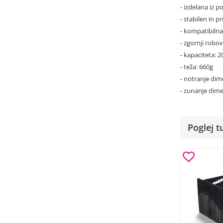
- izdelana iz 
- stabilen in 
- kompatibilna
- zgornji robo
- kapaciteta: 
- teža: 660g
- notranje di
- zunanje dim
Poglej t