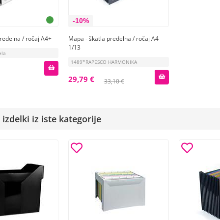
-10%
redelna / ročaj A4+
Mapa - škatla predelna / ročaj A4
1/13
ela
1489*RAPESCO HARMONIKA
29,79 €
33,10 €
izdelki iz iste kategorije