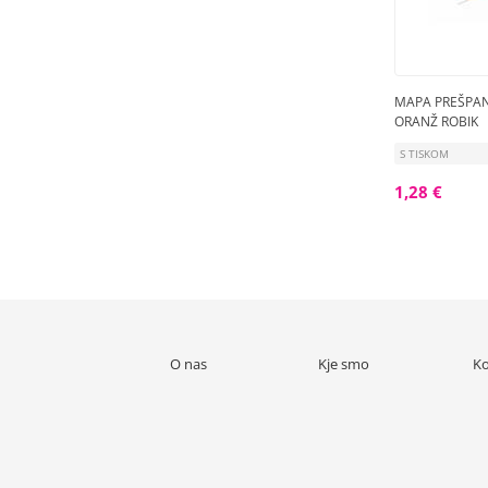
MAPA PREŠPA
ORANŽ ROBIK
S TISKOM
1,28 €
O nas
Kje smo
Ko