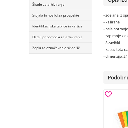
Škatle za arhiviranje
-izdelana iz o
Stojala in nosilci za prospekte
- kaširana
Identifikacijske tablice in kartice
- bela notranj
- zapiranje z o
Ostali pripomočki za arhiviranje
- 3 zavihki
Žepki za označevanje skladišč
- kapaciteta cc
- dimenzije: 
Podobni 