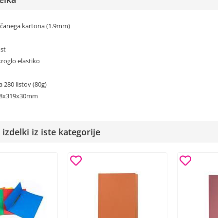
jačanega kartona (1.9mm)
ost
kroglo elastiko
a 280 listov (80g)
248x319x30mm
izdelki iz iste kategorije