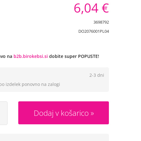
6,04 €
3698792
DO2076001PL04
javo na
b2b.birokebsi.si
dobite super POPUSTE!
2-3 dni
 bo izdelek ponovno na zalogi
Dodaj v košarico