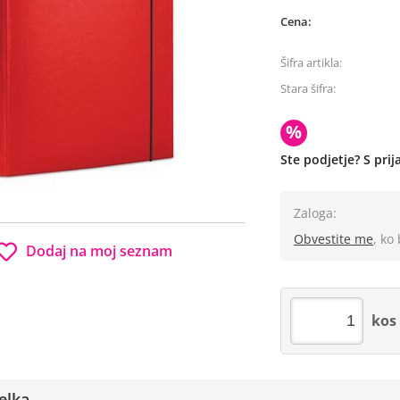
Cena:
Šifra artikla:
Stara šifra:
%
Ste podjetje? S pri
Zaloga:
Obvestite me
, ko
Dodaj na moj seznam
kos
elka