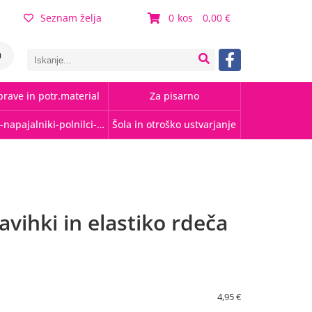
Seznam želja
0
0,00
0
rave in potr.material
Za pisarno
Kabli-napajalniki-polnilci-hubi
Šola in otroško ustvarjanje
zavihki in elastiko rdeča
4,95 €