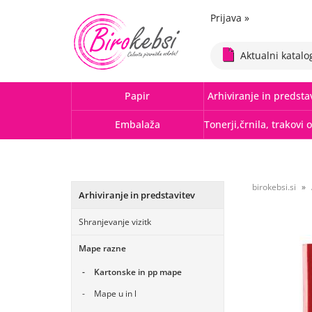
Prijava
»
Aktualni katalo
Papir
Arhiviranje in predsta
Embalaža
birokebsi.si
Arhiviranje in predstavitev
Shranjevanje vizitk
Mape razne
Kartonske in pp mape
Mape u in l