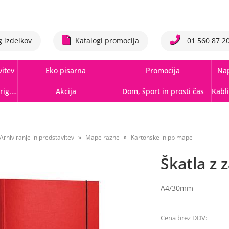
g izdelkov
Katalogi promocija
01 560 87 2
vitev
Eko pisarna
Promocija
Nap
Tonerji,črnila, trakovi orig.-rec.
Akcija
Dom, šport in prosti čas
Arhiviranje in predstavitev
Mape razne
Kartonske in pp mape
Škatla z 
A4/30mm
Cena brez DDV: