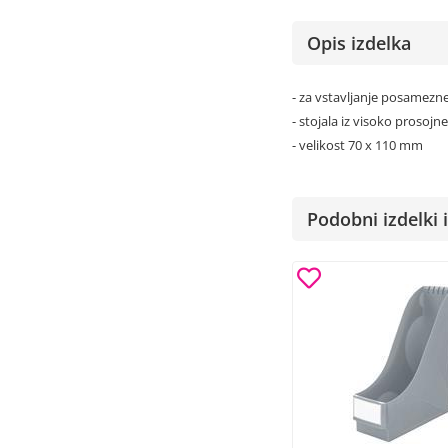
Opis izdelka
- za vstavljanje posamezne
- stojala iz visoko prosojn
- velikost 70 x 110 mm
Podobni izdelki i