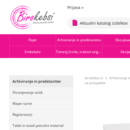
Prijava
»
Aktualni katalog izdelkov
Papir
Arhiviranje in predstavitev
Eko pisa
Embalaža
Tonerji,črnila, trakovi orig.-rec.
Akcij
birokebsi.si
Arhiviranje i
Arhiviranje in predstavitev
za prospekte
Shranjevanje vizitk
Mape razne
Registratorji
Table in ostali potrošni material