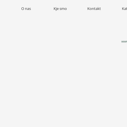
O nas
Kje smo
Kontakt
Ka
www