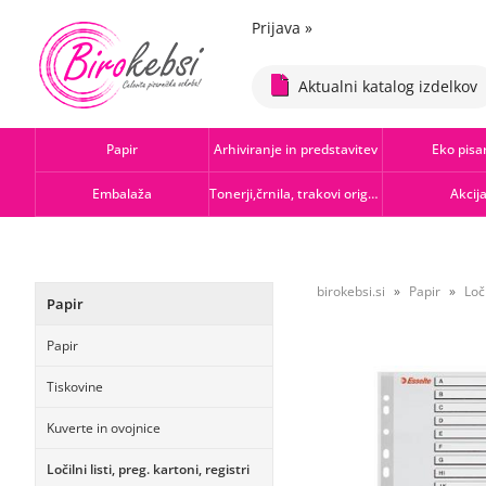
Prijava
»
Aktualni katalog izdelkov
Papir
Arhiviranje in predstavitev
Eko pisa
Embalaža
Tonerji,črnila, trakovi orig.-rec.
Akcij
birokebsi.si
Papir
Loči
Papir
Papir
Tiskovine
Kuverte in ovojnice
Ločilni listi, preg. kartoni, registri