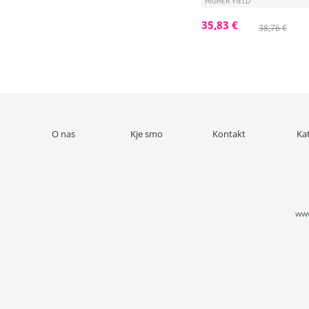
HIGHER YIELD
35,83 €
38,76 €
O nas
Kje smo
Kontakt
Ka
www