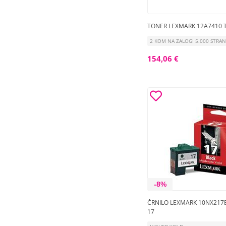
TONER LEXMARK 12A7410 
2 KOM NA ZALOGI 5.000 STRAN
154,06 €
-8%
ČRNILO LEXMARK 10NX217E
17