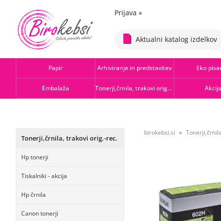
Prijava
»
Aktualni katalog izdelkov
Papir
Arhiviranje in predstavitev
Eko pisa
Embalaža
Tonerji,črnila, trakovi orig.-rec.
Akcij
birokebsi.si
Tonerji,črnila
Tonerji,črnila, trakovi orig.-rec.
Hp tonerji
Tiskalniki - akcija
Hp črnila
Canon tonerji