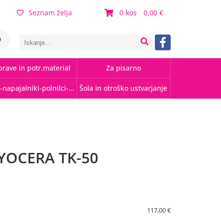
Seznam želja
0
0,00
0
rave in potr.material
Za pisarno
Kabli-napajalniki-polnilci-hubi
Šola in otroško ustvarjanje
YOCERA TK-50
117,00 €