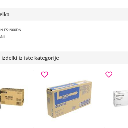
elka
0N FS1900DN
ANI
izdelki iz iste kategorije