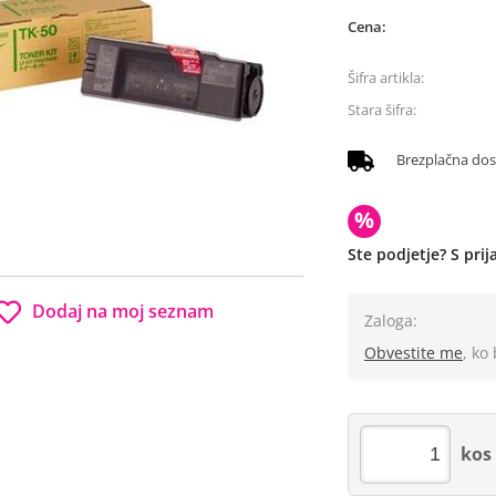
Cena:
Šifra artikla:
Stara šifra:
Brezplačna do
%
Ste podjetje? S pri
Dodaj na moj seznam
Zaloga:
Obvestite me
, ko
kos