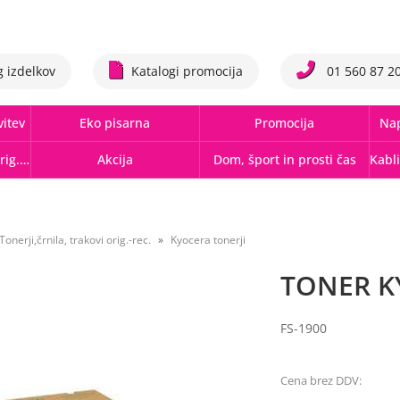
g izdelkov
Katalogi promocija
01 560 87 2
vitev
Eko pisarna
Promocija
Nap
Tonerji,črnila, trakovi orig.-rec.
Akcija
Dom, šport in prosti čas
Tonerji,črnila, trakovi orig.-rec.
Kyocera tonerji
TONER K
FS-1900
Cena brez DDV: