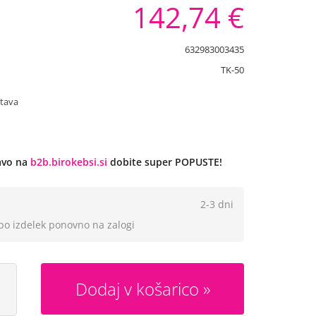
142,74 €
632983003435
TK-50
stava
javo na
b2b.birokebsi.si
dobite super POPUSTE!
2-3 dni
 bo izdelek ponovno na zalogi
Dodaj v košarico