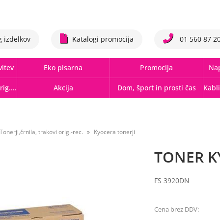
g izdelkov
Katalogi promocija
01 560 87 2
vitev
Eko pisarna
Promocija
Nap
Tonerji,črnila, trakovi orig.-rec.
Akcija
Dom, šport in prosti čas
Tonerji,črnila, trakovi orig.-rec.
Kyocera tonerji
TONER K
FS 3920DN
Cena brez DDV: