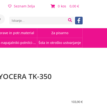
Seznam želja
0
0,00
0
rave in potr.material
Za pisarno
Kabli-napajalniki-polnilci-hubi
Šola in otroško ustvarjanje
YOCERA TK-350
103,90 €