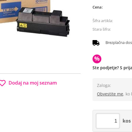
Cena:
Šifra artikla:
Stara šifra:
Brezplačna do
%
Ste podjetje? S pri
Dodaj na moj seznam
Zaloga:
Obvestite me
, ko
kos