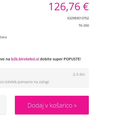
126,76 €
632983013762
TK-350
stava
javo na
b2b.birokebsi.si
dobite super POPUSTE!
2-3 dni
 bo izdelek ponovno na zalogi
Dodaj v košarico