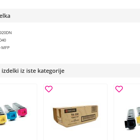
elka
3920DN
040
0 MFP
izdelki iz iste kategorije