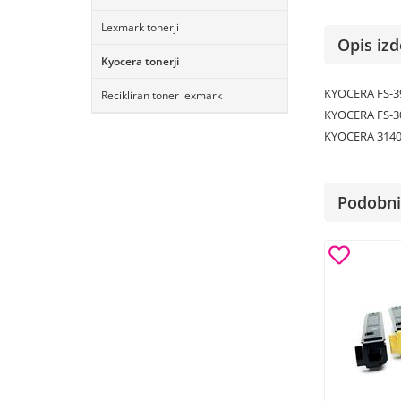
Lexmark tonerji
Opis izd
Kyocera tonerji
KYOCERA FS-
Recikliran toner lexmark
KYOCERA FS-3
KYOCERA 314
Podobni 