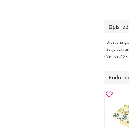
Opis izd
- Družabna igra
- Set je pakiran
- Velikost:10 x
Podobni 