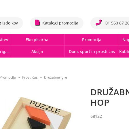
g izdelkov
Katalogi promocija
01 560 87 2
vitev
Eko pisarna
Promocija
Nap
Tonerji,črnila, trakovi orig.-rec.
Akcija
Dom, šport in prosti čas
Promocija
Prosti čas
Družabne igre
DRUŽABN
HOP
68122