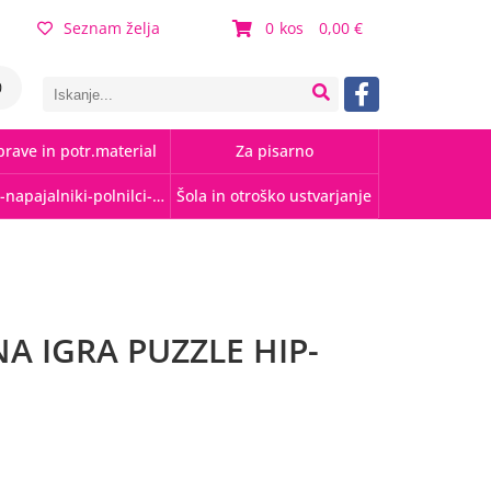
Seznam želja
0
0,00
0
rave in potr.material
Za pisarno
Kabli-napajalniki-polnilci-hubi
Šola in otroško ustvarjanje
A IGRA PUZZLE HIP-