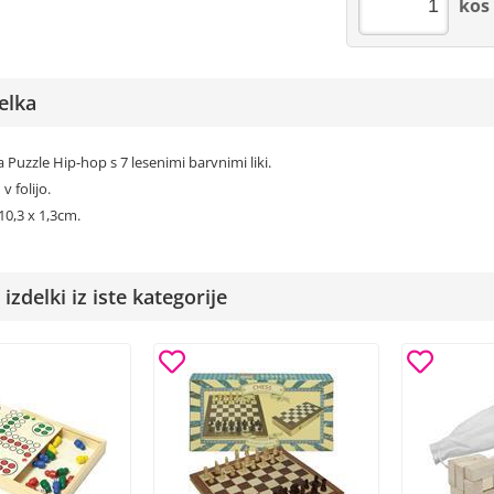
kos
elka
 Puzzle Hip-hop s 7 lesenimi barvnimi liki.
 v folijo.
 10,3 x 1,3cm.
izdelki iz iste kategorije