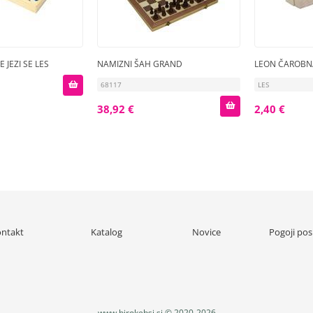
 JEZI SE LES
NAMIZNI ŠAH GRAND
LEON ČAROBN
68117
LES
38,92 €
2,40 €
ntakt
Katalog
Novice
Pogoji pos
www.birokebsi.si © 2020-2026