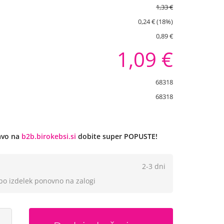
1,33 €
0,24 € (18%)
0,89 €
1,09 €
68318
68318
javo na
b2b.birokebsi.si
dobite super POPUSTE!
2-3 dni
 bo izdelek ponovno na zalogi