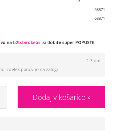
68371
68371
javo na
b2b.birokebsi.si
dobite super POPUSTE!
2-3 dni
 bo izdelek ponovno na zalogi
Dodaj v košarico