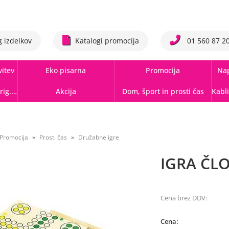
g izdelkov
Katalogi promocija
01 560 87 2
vitev
Eko pisarna
Promocija
Nap
Tonerji,črnila, trakovi orig.-rec.
Akcija
Dom, šport in prosti čas
Promocija
Prosti čas
Družabne igre
IGRA ČLO
Cena brez DDV:
Cena: