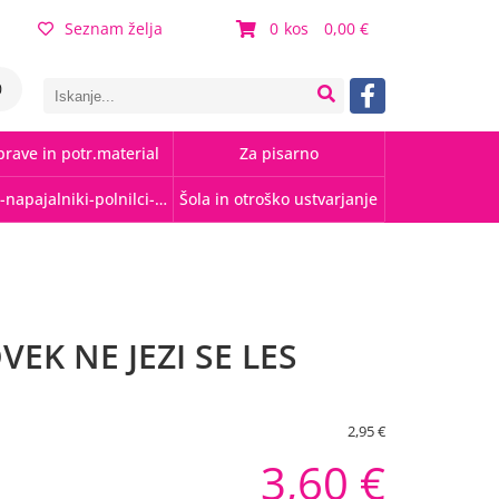
Seznam želja
0
0,00
0
rave in potr.material
Za pisarno
Kabli-napajalniki-polnilci-hubi
Šola in otroško ustvarjanje
VEK NE JEZI SE LES
2,95 €
3,60 €