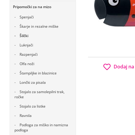
Pripomočki za na mizo
Spenjači
Škarje in rezalne miške
Šilčki
Luknjači
Razpenjači
Olfa noži
Dodaj na
Štampiljke in blazinice
Lončki za pisala
Stojalo za samolepilni trak,
ročke
Stojalo za listke
Ravnila
Podloga za miško in namizna
podloga