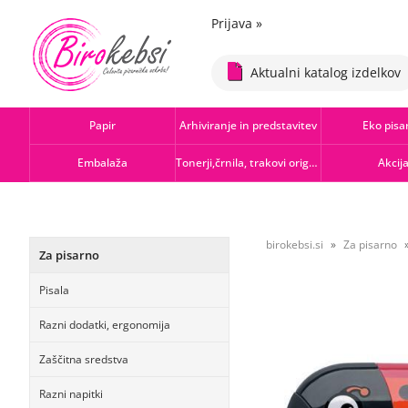
Prijava
»
Aktualni katalog izdelkov
Papir
Arhiviranje in predstavitev
Eko pisa
Embalaža
Tonerji,črnila, trakovi orig.-rec.
Akcij
birokebsi.si
Za pisarno
Za pisarno
Pisala
Razni dodatki, ergonomija
Zaščitna sredstva
Razni napitki