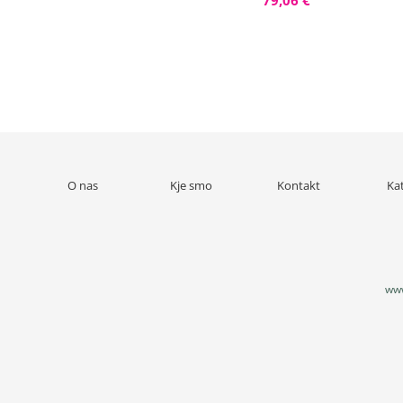
79,06 €
O nas
Kje smo
Kontakt
Ka
www