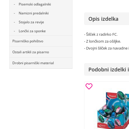
Pisemski odlagalniki
Namizni predalniki
Opis izdelka
Stojalo za revije
Lončki za sponke
- Šilček z radirko FC.
Pisarniško pohištvo
- Z lončkom za ošiljke.
- Dvojni šilček za navadne 
Ostali artikli za pisarno
Drobni pisarniški material
Podobni izdelki i