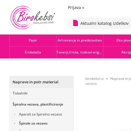
Prijava
»
Aktualni katalog izdelkov
Papir
Arhiviranje in predstavitev
Eko pisa
Embalaža
Tonerji,črnila, trakovi orig.-rec.
Akcij
birokebsi.si
Naprave in p
Naprave in potr.material
vezavo
Tiskalniki
Špiralna vezava, plastificiranje
Aparati za špiralno vezavo
Špirale za vezavo