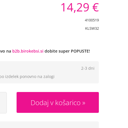
14,29 €
4100519
KLSW32
javo na
b2b.birokebsi.si
dobite super POPUSTE!
2-3 dni
 bo izdelek ponovno na zalogi
Dodaj v košarico