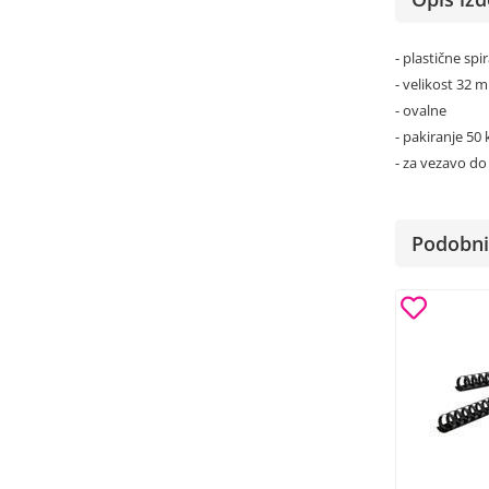
- plastične sp
- velikost 32 
- ovalne
- pakiranje 50 
- za vezavo do 
Podobni 