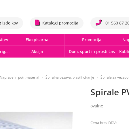
g izdelkov
Katalogi promocija
01 560 87 2
vitev
Eko pisarna
Promocija
Nap
Tonerji,črnila, trakovi orig.-rec.
Akcija
Dom, šport in prosti čas
Naprave in potr.material
Špiralna vezava, plastificiranje
Špirale za vezavo
Spirale P
ovalne
Cena brez DDV: