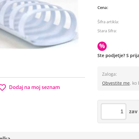
Cena:
Šifra artikla:
Stara šifra:
%
Ste podjetje? S pri
Zaloga:
Obvestite me
, ko
Dodaj na moj seznam
zav
elka