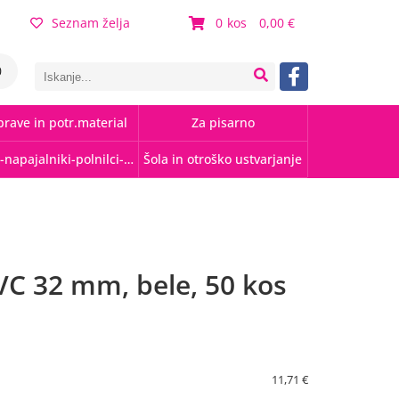
Seznam želja
0
0,00
0
rave in potr.material
Za pisarno
Kabli-napajalniki-polnilci-hubi
Šola in otroško ustvarjanje
VC 32 mm, bele, 50 kos
11,71 €