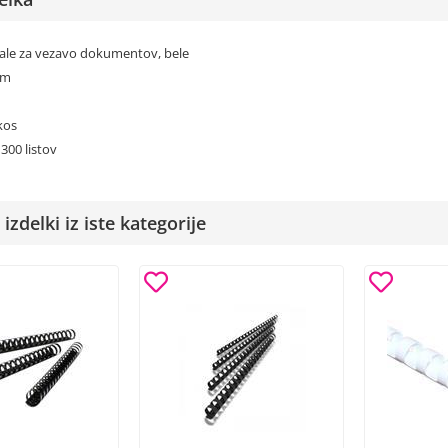
irale za vezavo dokumentov, bele
mm
kos
300 listov
izdelki iz iste kategorije