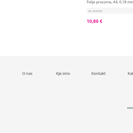
Folija prozorna, A4, 0,18 m
za vezavo
10,80 €
O nas
Kje smo
Kontakt
Ka
www