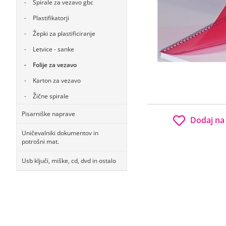
Špirale za vezavo gbc
Plastifikatorji
Žepki za plastificiranje
Letvice - sanke
Folije za vezavo
Karton za vezavo
Žične spirale
Pisarniške naprave
Dodaj na
Uničevalniki dokumentov in
potrošni mat.
Usb ključi, miške, cd, dvd in ostalo