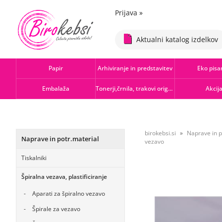
Prijava
»
Aktualni katalog izdelkov
Papir
Arhiviranje in predstavitev
Eko pisa
Embalaža
Tonerji,črnila, trakovi orig.-rec.
Akcij
birokebsi.si
Naprave in p
Naprave in potr.material
vezavo
Tiskalniki
Špiralna vezava, plastificiranje
Aparati za špiralno vezavo
Špirale za vezavo