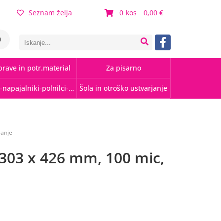
Seznam želja
0
0,00
0
rave in potr.material
Za pisarno
Kabli-napajalniki-polnilci-hubi
Šola in otroško ustvarjanje
ranje
 303 x 426 mm, 100 mic,