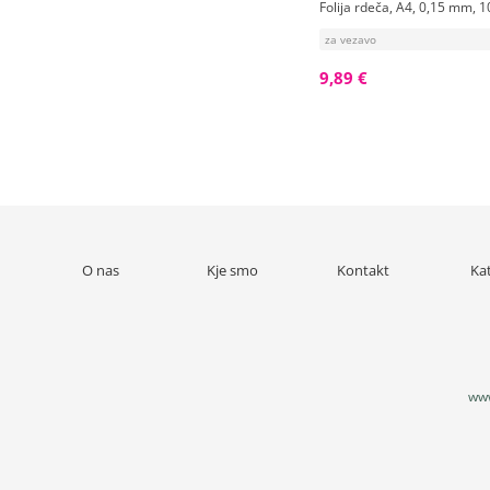
Folija rdeča, A4, 0,15 mm, 1
za vezavo
9,89 €
O nas
Kje smo
Kontakt
Ka
www