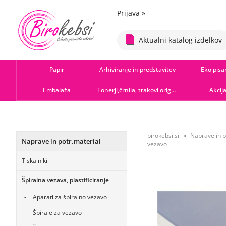
Prijava
»
Aktualni katalog izdelkov
Papir
Arhiviranje in predstavitev
Eko pisa
Embalaža
Tonerji,črnila, trakovi orig.-rec.
Akcij
birokebsi.si
Naprave in p
Naprave in potr.material
vezavo
Tiskalniki
Špiralna vezava, plastificiranje
Aparati za špiralno vezavo
Špirale za vezavo