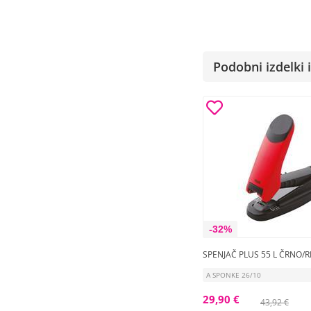
Podobni izdelki i
-32%
SPENJAČ PLUS 55 L ČRNO/
A SPONKE 26/10
29,90 €
43,92 €