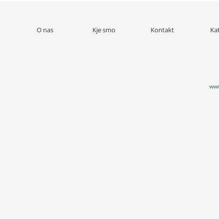
O nas
Kje smo
Kontakt
Ka
www