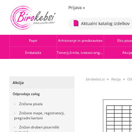
Prijava
»
Aktualni katalog izdelkov
Papir
Arhiviranje in predstavitev
Eko pisa
Embalaža
Tonerji,črnila, trakovi orig.-rec.
Akcij
birokebsi.si
Akcija
Od
Akcija
Odprodaja zalog
Znižana pisala
Znižane mape, registratorji,
pregradni kartoni
Znižan droben pisarniški