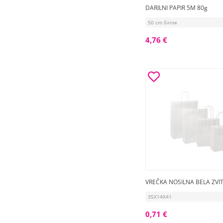
DARILNI PAPIR 5M 80g
50 cm širine
4,76 €
VREČKA NOSILNA BELA ZVIT
35X14X41
0,71 €