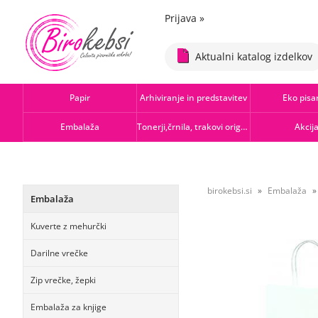
Prijava
»
Aktualni katalog izdelkov
Papir
Arhiviranje in predstavitev
Eko pisa
Embalaža
Tonerji,črnila, trakovi orig.-rec.
Akcij
birokebsi.si
Embalaža
Embalaža
Kuverte z mehurčki
Darilne vrečke
Zip vrečke, žepki
Embalaža za knjige