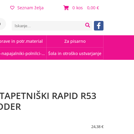
Seznam želja
0
0,00
0
rave in potr.material
Za pisarno
Kabli-napajalniki-polnilci-hubi
Šola in otroško ustvarjanje
TAPETNIŠKI RAPID R53
ODER
24,38 €