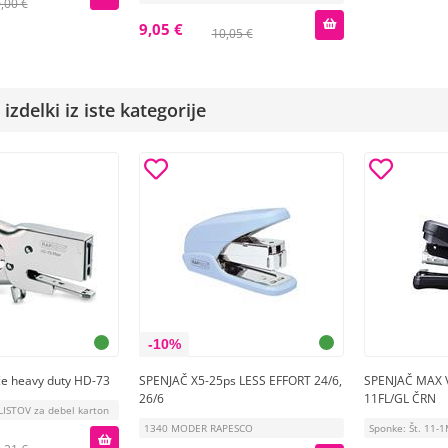
,00 €
9,05 €
10,05 €
izdelki iz iste kategorije
-10%
če heavy duty HD-73
SPENJAČ X5-25ps LESS EFFORT 24/6,
SPENJAČ MAX 
26/6
11FL/GL ČRN
LISTOV za debel karton
1340 MODER RAPESCO
Sponke: Št. 11-