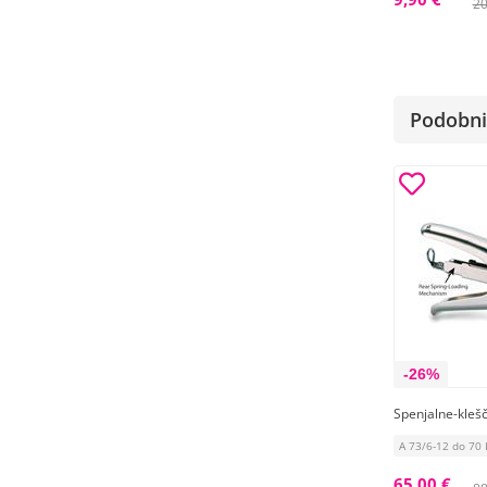
20
Podobni 
-26%
Spenjalne-kleš
A 73/6-12 do 70 
65,00 €