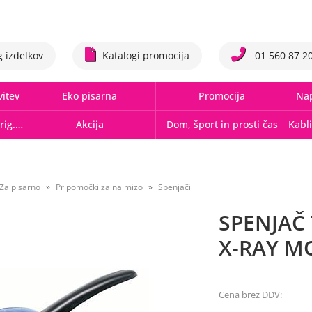
g izdelkov
Katalogi promocija
01 560 87 2
vitev
Eko pisarna
Promocija
Nap
Tonerji,črnila, trakovi orig.-rec.
Akcija
Dom, šport in prosti čas
Za pisarno
Pripomočki za na mizo
Spenjači
SPENJAČ 
X-RAY M
Cena brez DDV: