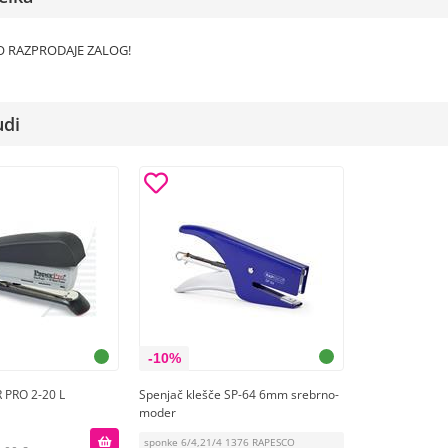
O RAZPRODAJE ZALOG!
udi
-10%
 PRO 2-20 L
Spenjač klešče SP-64 6mm srebrno-
moder
sponke 6/4,21/4 1376 RAPESCO