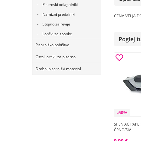
Pisemski odlagalniki
Namizni predalniki
CENA VELJA D
Stojalo za revije
Lončki za sponke
Poglej t
Pisarniško pohištvo
Ostali artikli za pisarno
Drobni pisarniški material
-50%
SPENJAČ PAPER
ČRNO/SIV
9,90 €