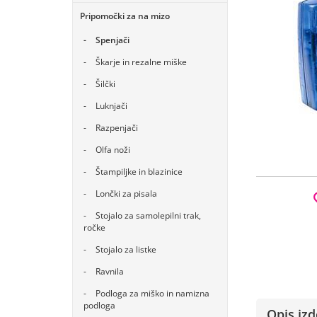
Pripomočki za na mizo
Spenjači
Škarje in rezalne miške
Šilčki
Luknjači
Razpenjači
Olfa noži
Štampiljke in blazinice
Lončki za pisala
Stojalo za samolepilni trak,
ročke
Stojalo za listke
Ravnila
Podloga za miško in namizna
podloga
Opis izd