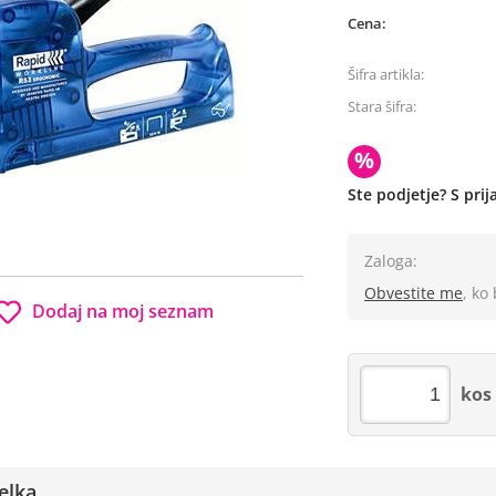
Cena:
Šifra artikla:
Stara šifra:
%
Ste podjetje? S pri
Zaloga:
Obvestite me
, ko
Dodaj na moj seznam
kos
elka