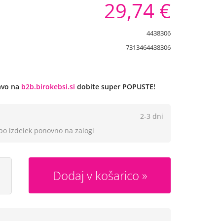
29,74 €
4438306
7313464438306
javo na
b2b.birokebsi.si
dobite super POPUSTE!
2-3 dni
 bo izdelek ponovno na zalogi
Dodaj v košarico