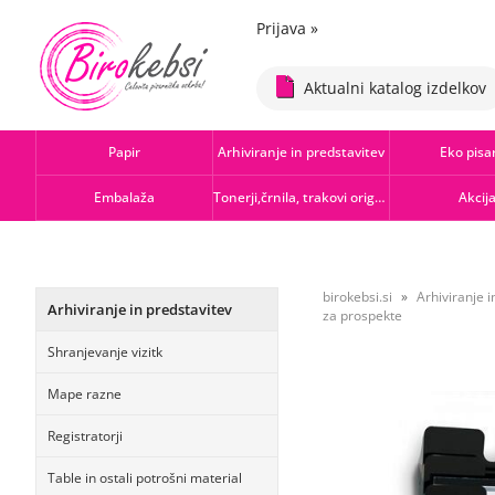
Prijava
»
Aktualni katalog izdelkov
Papir
Arhiviranje in predstavitev
Eko pisa
Embalaža
Tonerji,črnila, trakovi orig.-rec.
Akcij
birokebsi.si
Arhiviranje i
Arhiviranje in predstavitev
za prospekte
Shranjevanje vizitk
Mape razne
Registratorji
Table in ostali potrošni material