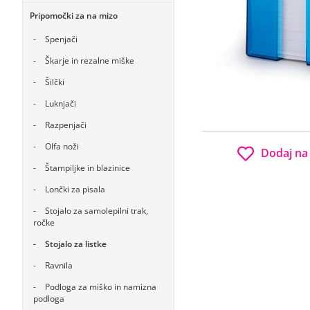
Pripomočki za na mizo
Spenjači
Škarje in rezalne miške
Šilčki
Luknjači
Razpenjači
Olfa noži
Dodaj na
Štampiljke in blazinice
Lončki za pisala
Stojalo za samolepilni trak,
ročke
Stojalo za listke
Ravnila
Podloga za miško in namizna
podloga