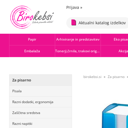
Prijava
»
Aktualni katalog izdelkov
Papir
Arhiviranje in predstavitev
Eko pisa
Embalaža
Tonerji,črnila, trakovi orig.-rec.
Akcij
birokebsi.si
Za pisarno
Za pisarno
Pisala
Razni dodatki, ergonomija
Zaščitna sredstva
Razni napitki