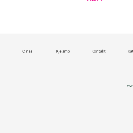
O nas
Kje smo
Kontakt
Ka
www