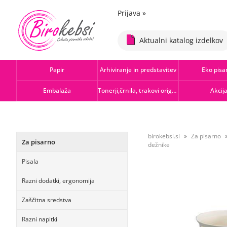
Prijava
»
Aktualni katalog izdelkov
Papir
Arhiviranje in predstavitev
Eko pisa
Embalaža
Tonerji,črnila, trakovi orig.-rec.
Akcij
birokebsi.si
Za pisarno
Za pisarno
dežnike
Pisala
Razni dodatki, ergonomija
Zaščitna sredstva
Razni napitki