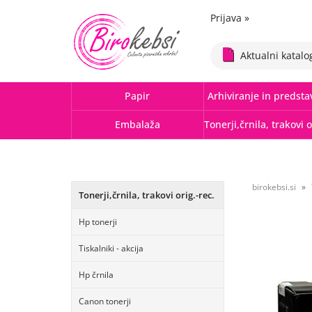
Prijava
»
Aktualni katalo
Papir
Arhiviranje in predsta
Embalaža
birokebsi.si
Tonerji,črnila, trakovi orig.-rec.
Hp tonerji
Tiskalniki - akcija
Hp črnila
Canon tonerji