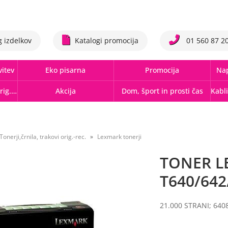
g izdelkov
Katalogi promocija
01 560 87 2
vitev
Eko pisarna
Promocija
Nap
Tonerji,črnila, trakovi orig.-rec.
Akcija
Dom, šport in prosti čas
Tonerji,črnila, trakovi orig.-rec.
Lexmark tonerji
TONER L
T640/642
21.000 STRANI; 64