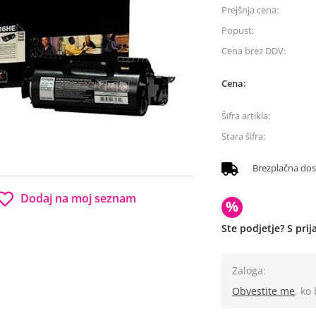
Prejšnja cena:
Popust:
Cena brez DDV:
Cena:
Šifra artikla:
Stara šifra:
Brezplačna do
Dodaj na moj seznam
%
Ste podjetje? S pri
Zaloga:
Obvestite me
, ko