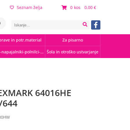
Seznam želja
0
0,00
0
rave in potr.material
Za pisarno
Kabli-napajalniki-polnilci-hubi
Šola in otroško ustvarjanje
EXMARK 64016HE
/644
080HW