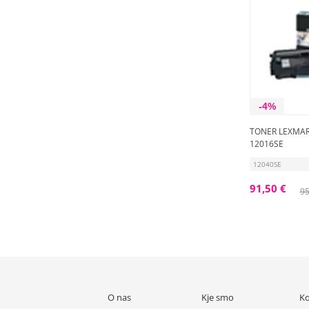
-4%
TONER LEXMAR
12016SE
12040SE
91,50 €
95
O nas
Kje smo
Ko