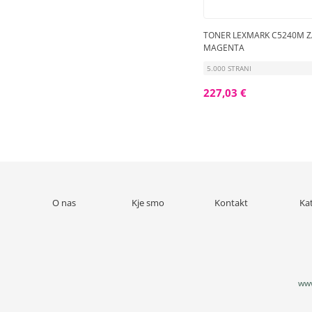
TONER LEXMARK C5240M Z
MAGENTA
5.000 STRANI
227,03 €
O nas
Kje smo
Kontakt
Ka
www