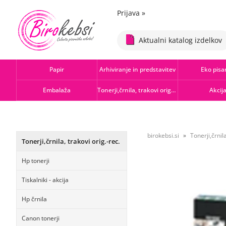
Prijava
»
Aktualni katalog izdelkov
Papir
Arhiviranje in predstavitev
Eko pisa
Embalaža
Tonerji,črnila, trakovi orig.-rec.
Akcij
birokebsi.si
Tonerji,črnila
Tonerji,črnila, trakovi orig.-rec.
Hp tonerji
Tiskalniki - akcija
Hp črnila
Canon tonerji