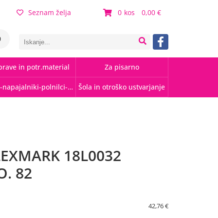
Seznam želja
0
0,00
0
rave in potr.material
Za pisarno
Kabli-napajalniki-polnilci-hubi
Šola in otroško ustvarjanje
LEXMARK 18L0032
. 82
42,76 €