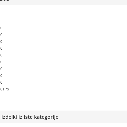
00
30
50
50
90
50
50
70
70
0 Pro
izdelki iz iste kategorije