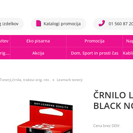
g izdelkov
Katalogi promocija
01 560 87 2
vitev
Eko pisarna
Promocija
Nap
Tonerji,črnila, trakovi orig.-rec.
Akcija
Dom, šport in prosti čas
Tonerji,črnila, trakovi orig.-rec.
Lexmark tonerji
ČRNILO 
BLACK NO
Cena brez DDV: