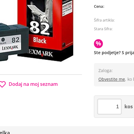
Cena:
Šifra artikla:
Stara šifra:
%
Ste podjetje? S pri
Zaloga:
Obvestite me
, ko
Dodaj na moj seznam
kos
elka