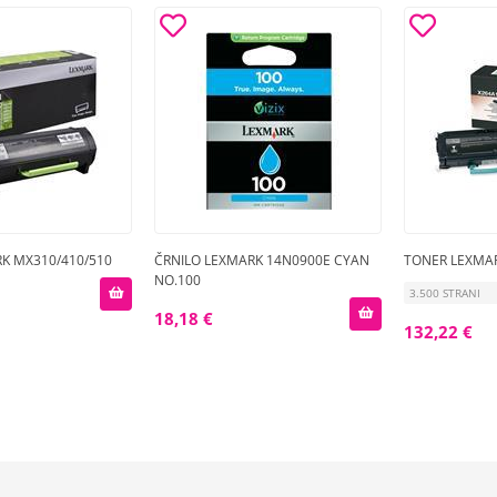
K MX310/410/510
ČRNILO LEXMARK 14N0900E CYAN
TONER LEXMA
NO.100
3.500 STRANI
18,18 €
132,22 €