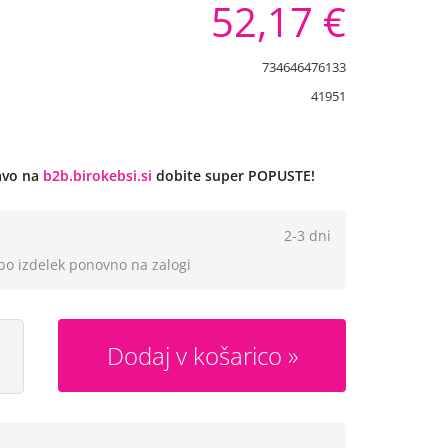
52,17 €
734646476133
41951
javo na
b2b.birokebsi.si
dobite super POPUSTE!
2-3 dni
 bo izdelek ponovno na zalogi
Dodaj v košarico