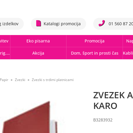
g izdelkov
Katalogi promocija
01 560 87 2
vitev
Eko pisarna
Promocija
Nap
Tonerji,črnila, trakovi orig.-rec.
Akcija
Dom, šport in prosti čas
Papir
Zvezki
Zvezki s trdimi platnicami
ZVEZEK A
KARO
B3283932