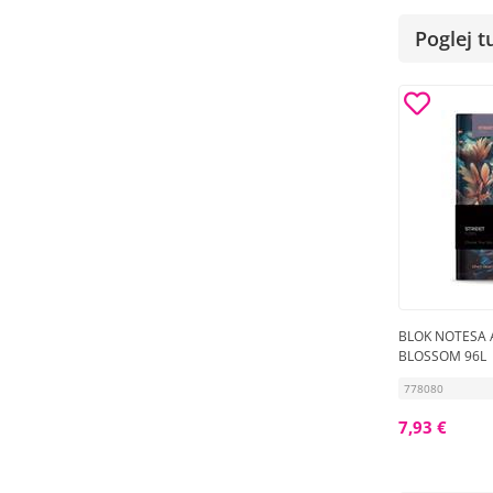
Poglej t
BLOK NOTESA 
BLOSSOM 96L
778080
7,93 €