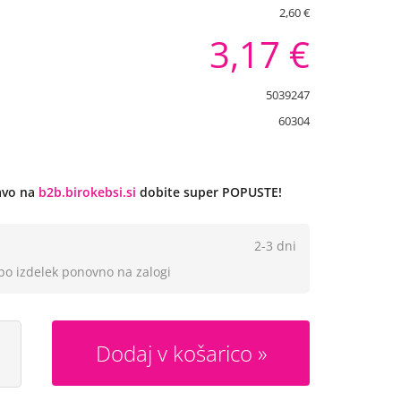
2,60 €
3,17 €
5039247
60304
javo na
b2b.birokebsi.si
dobite super POPUSTE!
2-3 dni
 bo izdelek ponovno na zalogi
Dodaj v košarico