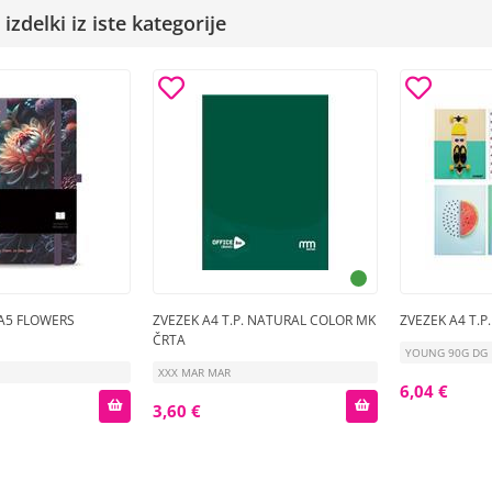
izdelki iz iste kategorije
A5 FLOWERS
ZVEZEK A4 T.P. NATURAL COLOR MK
ZVEZEK A4 T.P
ČRTA
YOUNG 90G DG
XXX MAR MAR
6,04 €
3,60 €