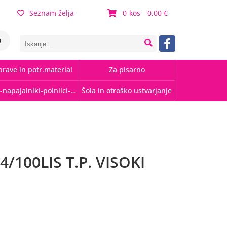
Seznam želja
0
0,00
0
rave in potr.material
Za pisarno
Kabli-napajalniki-polnilci-hubi
Šola in otroško ustvarjanje
4/100LIS T.P. VISOKI