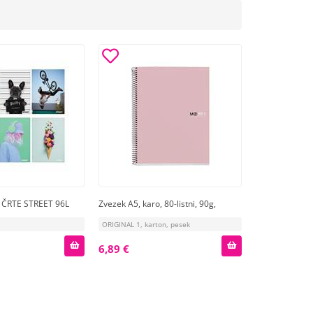
. ČRTE STREET 96L
Zvezek A5, karo, 80-listni, 90g,
ORIGINAL 1, karton, pesek
6,89 €