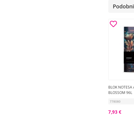
Podobni 
BLOK NOTESA 
BLOSSOM 96L
778080
7,93 €