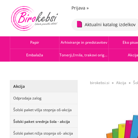
Prijava
»
Aktualni katalog izdelkov
Papir
Arhiviranje in predstavitev
Eko pisa
Embalaža
Tonerji,črnila, trakovi orig.-rec.
Akcij
birokebsi.si
Akcija
Šol
Akcija
Odprodaja zalog
Šolski paket višja stopnja oš-akcija
Šolski paket srednja šola - akcija
Šolski paket nižja stopnja oš- akcija