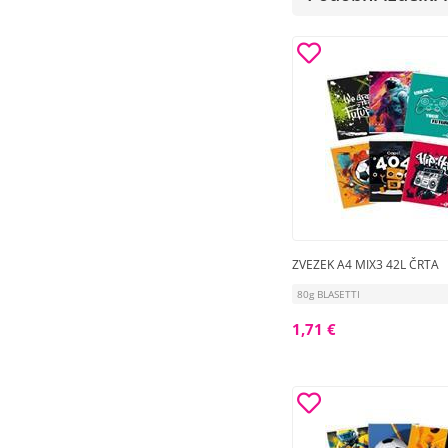
ZVEZEK A4 MIX3 42L ČRTA
80g BLASETTI
1,71 €