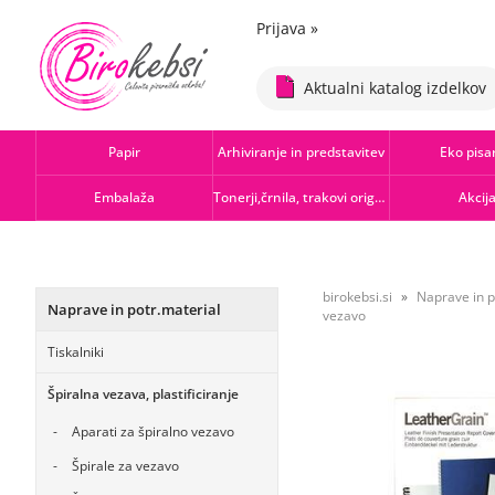
Prijava
»
Aktualni katalog izdelkov
Papir
Arhiviranje in predstavitev
Eko pisa
Embalaža
Tonerji,črnila, trakovi orig.-rec.
Akcij
birokebsi.si
Naprave in p
Naprave in potr.material
vezavo
Tiskalniki
Špiralna vezava, plastificiranje
Aparati za špiralno vezavo
Špirale za vezavo