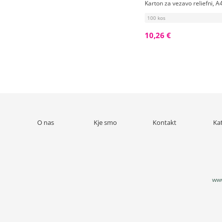
Karton za vezavo reliefni, A4
100 kos
10,26 €
O nas
Kje smo
Kontakt
Ka
www