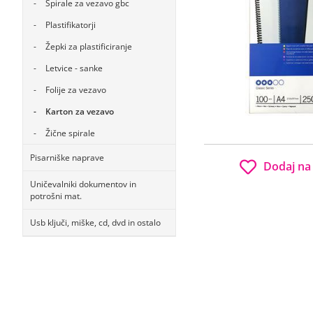
Špirale za vezavo gbc
Plastifikatorji
Žepki za plastificiranje
Letvice - sanke
Folije za vezavo
Karton za vezavo
Žične spirale
Pisarniške naprave
Dodaj na
Uničevalniki dokumentov in
potrošni mat.
Usb ključi, miške, cd, dvd in ostalo