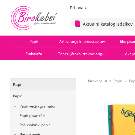
Prijava
»
Aktualni katalog izdelkov
Papir
Arhiviranje in predstavitev
Eko pisa
Embalaža
Tonerji,črnila, trakovi orig.-rec.
Akcij
birokebsi.si
Papir
Pap
Papir
Papir
Papir večjih gramatur
Papir pisarniški
Računalniški papir
Barvni papir