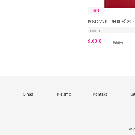
-5%
POSLOVNIK TURI RDEČ 202
810843
9,03 €
9,52 €
O nas
Kje smo
Kontakt
Ka
www