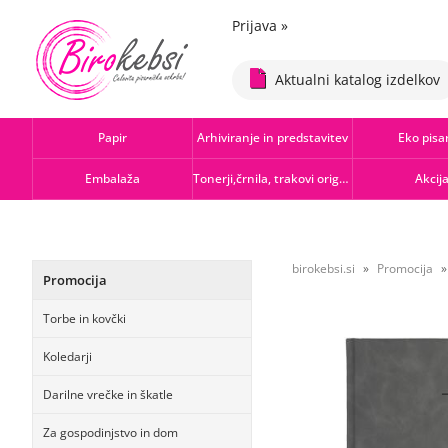
Prijava
»
Aktualni katalog izdelkov
Papir
Arhiviranje in predstavitev
Eko pisa
Embalaža
Tonerji,črnila, trakovi orig.-rec.
Akcij
birokebsi.si
Promocija
Promocija
Torbe in kovčki
Koledarji
Darilne vrečke in škatle
Za gospodinjstvo in dom